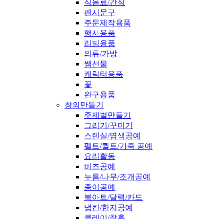
식음료/간식
팬시문구
주문제작용품
행사용품
리빙용품
의류/가방
쌤선물
캐릭터용품
꽃
완구용품
창의만들기
주제별만들기
그리기/꾸미기
스텐실/염색공예
펠트/퀼트/가죽 공예
요리활동
비즈공예
누름/나무/조개공예
종이공예
북아트/달력/카드
냅킨/한지공예
클레이/찰흙