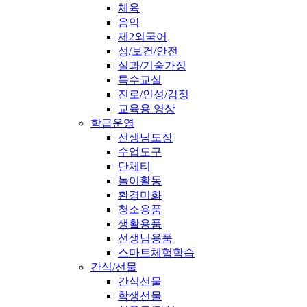
체육
음악
제2외국어
성/보건/안전
실과/기술가정
특수교실
진로/인성/감정
교육용 영상
학급운영
선생님도장
수업도구
단체티
놀이활동
환경미화
청소용품
생활용품
선생님용품
스마트체험학습
간식/선물
간식선물
학생선물