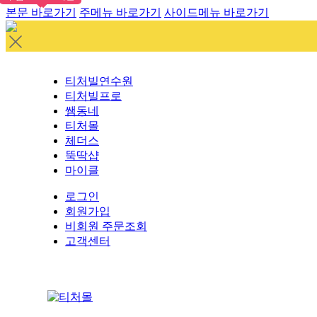
본문 바로가기
주메뉴 바로가기
사이드메뉴 바로가기
티처빌연수원
티처빌프로
쌤동네
티처몰
체더스
뚝딱샵
마이클
로그인
회원가입
비회원 주문조회
고객센터