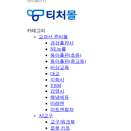
마이페이지
카테고리
교과서 준비물
금성출판사
NE능률
동아출판(초등)
동아출판(중고등)
비상교육
대교
지학사
YBM
김영사
해냄에듀
미래엔
아트앤컬처
AI교구
교구/워크북
로봇 키트