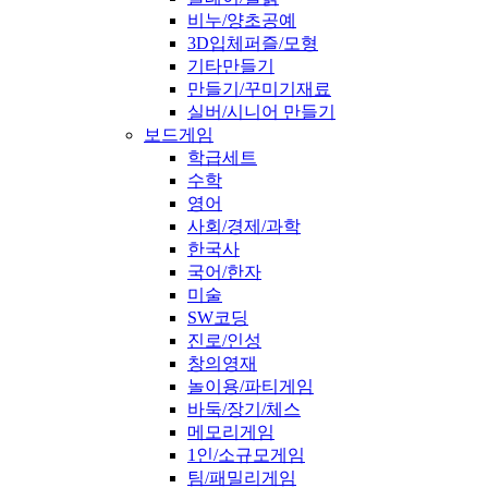
비누/양초공예
3D입체퍼즐/모형
기타만들기
만들기/꾸미기재료
실버/시니어 만들기
보드게임
학급세트
수학
영어
사회/경제/과학
한국사
국어/한자
미술
SW코딩
진로/인성
창의영재
놀이용/파티게임
바둑/장기/체스
메모리게임
1인/소규모게임
팀/패밀리게임