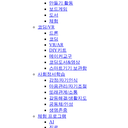
만들기 활동
보드게임
도서
체험
코딩/VR
드론
코딩
VR/AR
DIY키트
메이커교구
코딩도서&영상
스마트기기 보관함
사회정서학습
감정/자기인식
마음관리/자기조절
또래관계/소통
갈등해결/생활지도
공동체/인성
생명존중
체험 프로그램
AI
진로