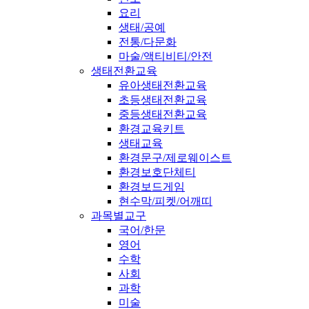
요리
생태/공예
전통/다문화
마술/액티비티/안전
생태전환교육
유아생태전환교육
초등생태전환교육
중등생태전환교육
환경교육키트
생태교육
환경문구/제로웨이스트
환경보호단체티
환경보드게임
현수막/피켓/어깨띠
과목별교구
국어/한문
영어
수학
사회
과학
미술