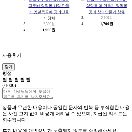
클로버 양말목 키링 만들
양말목 꽃 만들기 양말목
기 양말목공예 창의만들
공예 창의만들기 창체
2,100원
기 창체
1,700원
2,300원
1,900원
사용후기
닫기
평점
별
별
별
별
별
(
/1000)
상품과 무관한 내용이나 동일한 문자의 반복 등 부적합한 내용
은 사전 고지 없이 비공개 처리될 수 있으며, 지급된 리워드는
회수됩니다.
후기 내용에 개인정보가 노출되지 않도록 주의해주세요.