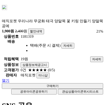
매직포켓 우리나라 무궁화 태극 양말목 꽃 키링 만들기 양말목
공예
1,900
원
2,400
원
21
%
할인내역
상품번호
1181319
배송
택배(주문 시 결제)
자세히
적립혜택
19원
자세히
상품정보
상품정보제공고시
고객평가
0건
★★★★★
(0/5)
판매자
매직포켓
미니샵
열기
공유아이콘
공유하기
관심상품아이콘
위시리스트