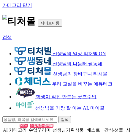
카테고리 닫기
사이트이동
검색
선생님의 일상 티처빌 ON
선생님의 나눔터 쌤동네
선생님의 장바구니 티처몰
우리 교실을 바꾸는 에듀테크
학생이 직접 만드는 굿즈수업
선생님을 가장 잘 아는 AI, 마이클
NEW
수업자료+준비물
AI 카테고리
수업꾸러미
선생님기획상품
베스트
간식/선물
사