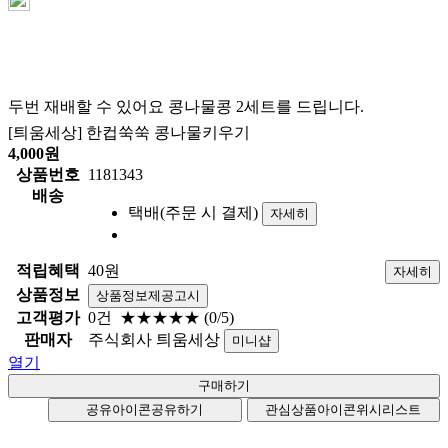
두번 재배할 수 있어요 콩나물콩 2세트를 드립니다.
[틔움세상] 한컵쑥쑥 콩나물키우기
4,000
원
상품번호
1181343
배송
택배(주문 시 결제)
자세히
적립혜택
40원
자세히
상품정보
상품정보제공고시
고객평가
0건
★★★★★
(0/5)
판매자
주식회사 틔움세상
미니샵
열기
공유아이콘
공유하기
관심상품아이콘
위시리스트