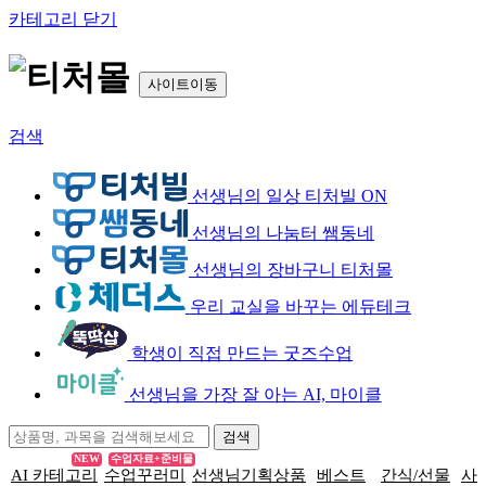
카테고리 닫기
사이트이동
검색
선생님의 일상 티처빌 ON
선생님의 나눔터 쌤동네
선생님의 장바구니 티처몰
우리 교실을 바꾸는 에듀테크
학생이 직접 만드는 굿즈수업
선생님을 가장 잘 아는 AI, 마이클
NEW
수업자료+준비물
AI 카테고리
수업꾸러미
선생님기획상품
베스트
간식/선물
사