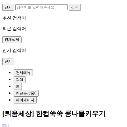
닫기
추천 검색어
최근 검색어
전체삭제
인기 검색어
닫기
전체메뉴
검색
홈
최근본상품
0
마이페이지
[틔움세상] 한컵쑥쑥 콩나물키우기