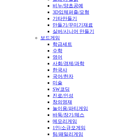
비누/양초공예
3D입체퍼즐/모형
기타만들기
만들기/꾸미기재료
실버/시니어 만들기
보드게임
학급세트
수학
영어
사회/경제/과학
한국사
국어/한자
미술
SW코딩
진로/인성
창의영재
놀이용/파티게임
바둑/장기/체스
메모리게임
1인/소규모게임
팀/패밀리게임