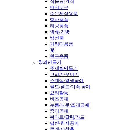
식음료/간식
팬시문구
주문제작용품
행사용품
리빙용품
의류/가방
쌤선물
캐릭터용품
꽃
완구용품
창의만들기
주제별만들기
그리기/꾸미기
스텐실/염색공예
펠트/퀼트/가죽 공예
요리활동
비즈공예
누름/나무/조개공예
종이공예
북아트/달력/카드
냅킨/한지공예
클레이/찰흙