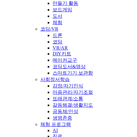
만들기 활동
보드게임
도서
체험
코딩/VR
드론
코딩
VR/AR
DIY키트
메이커교구
코딩도서&영상
스마트기기 보관함
사회정서학습
감정/자기인식
마음관리/자기조절
또래관계/소통
갈등해결/생활지도
공동체/인성
생명존중
체험 프로그램
AI
진로