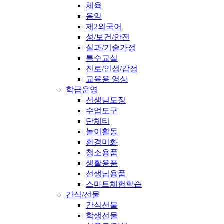
체육
음악
제2외국어
성/보건/안전
실과/기술가정
특수교실
진로/인성/감정
교육용 영상
학급운영
선생님도장
수업도구
단체티
놀이활동
환경미화
청소용품
생활용품
선생님용품
스마트체험학습
간식/선물
간식선물
학생선물