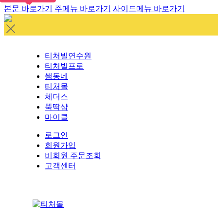
본문 바로가기
주메뉴 바로가기
사이드메뉴 바로가기
티처빌연수원
티처빌프로
쌤동네
티처몰
체더스
뚝딱샵
마이클
로그인
회원가입
비회원 주문조회
고객센터