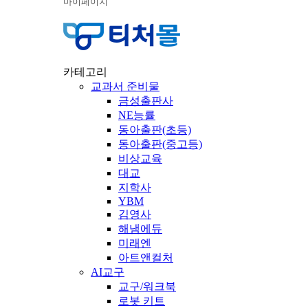
마이페이지
카테고리
교과서 준비물
금성출판사
NE능률
동아출판(초등)
동아출판(중고등)
비상교육
대교
지학사
YBM
김영사
해냄에듀
미래엔
아트앤컬처
AI교구
교구/워크북
로봇 키트