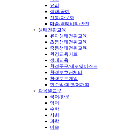
요리
생태/공예
전통/다문화
마술/액티비티/안전
생태전환교육
유아생태전환교육
초등생태전환교육
중등생태전환교육
환경교육키트
생태교육
환경문구/제로웨이스트
환경보호단체티
환경보드게임
현수막/피켓/어깨띠
과목별교구
국어/한문
영어
수학
사회
과학
미술