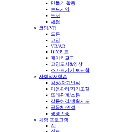
만들기 활동
보드게임
도서
체험
코딩/VR
드론
코딩
VR/AR
DIY키트
메이커교구
코딩도서&영상
스마트기기 보관함
사회정서학습
감정/자기인식
마음관리/자기조절
또래관계/소통
갈등해결/생활지도
공동체/인성
생명존중
체험 프로그램
AI
진로