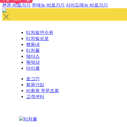
본문 바로가기
주메뉴 바로가기
사이드메뉴 바로가기
티처빌연수원
티처빌프로
쌤동네
티처몰
체더스
뚝딱샵
마이클
로그인
회원가입
비회원 주문조회
고객센터