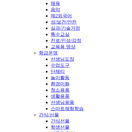
체육
음악
제2외국어
성/보건/안전
실과/기술가정
특수교실
진로/인성/감정
교육용 영상
학급운영
선생님도장
수업도구
단체티
놀이활동
환경미화
청소용품
생활용품
선생님용품
스마트체험학습
간식/선물
간식선물
학생선물