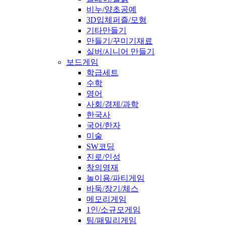
비누/양초공예
3D입체퍼즐/모형
기타만들기
만들기/꾸미기재료
실버/시니어 만들기
보드게임
학급세트
수학
영어
사회/경제/과학
한국사
국어/한자
미술
SW코딩
진로/인성
창의영재
놀이용/파티게임
바둑/장기/체스
메모리게임
1인/소규모게임
팀/패밀리게임