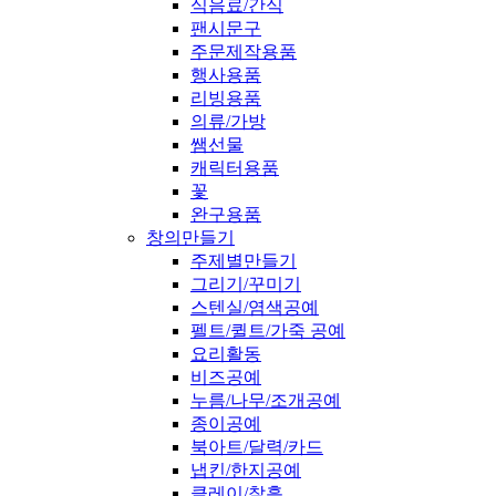
식음료/간식
팬시문구
주문제작용품
행사용품
리빙용품
의류/가방
쌤선물
캐릭터용품
꽃
완구용품
창의만들기
주제별만들기
그리기/꾸미기
스텐실/염색공예
펠트/퀼트/가죽 공예
요리활동
비즈공예
누름/나무/조개공예
종이공예
북아트/달력/카드
냅킨/한지공예
클레이/찰흙