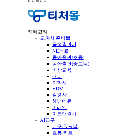
마이페이지
카테고리
교과서 준비물
금성출판사
NE능률
동아출판(초등)
동아출판(중고등)
비상교육
대교
지학사
YBM
김영사
해냄에듀
미래엔
아트앤컬처
AI교구
교구/워크북
로봇 키트