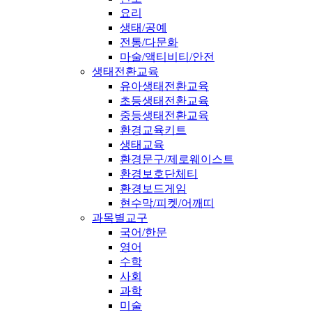
요리
생태/공예
전통/다문화
마술/액티비티/안전
생태전환교육
유아생태전환교육
초등생태전환교육
중등생태전환교육
환경교육키트
생태교육
환경문구/제로웨이스트
환경보호단체티
환경보드게임
현수막/피켓/어깨띠
과목별교구
국어/한문
영어
수학
사회
과학
미술