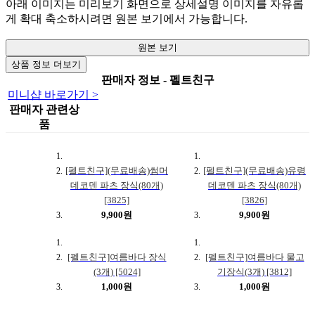
아래 이미지는 미리보기 화면으로 상세설명 이미지를 자유롭
게 확대 축소하시려면 원본 보기에서 가능합니다.
원본 보기
상품 정보 더보기
판매자 정보 - 펠트친구
미니샵 바로가기 >
판매자 관련상
품
[펠트친구](무료배송)썸머
[펠트친구](무료배송)유령
데코덴 파츠 장식(80개)
데코덴 파츠 장식(80개)
[3825]
[3826]
9,900원
9,900원
[펠트친구]여름바다 장식
[펠트친구]여름바다 물고
(3개) [5024]
기장식(3개) [3812]
1,000원
1,000원