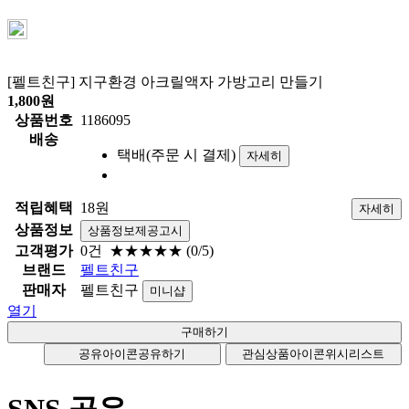
[펠트친구] 지구환경 아크릴액자 가방고리 만들기
1,800
원
상품번호
1186095
배송
택배(주문 시 결제)
자세히
적립혜택
18원
자세히
상품정보
상품정보제공고시
고객평가
0건
★★★★★
(0/5)
브랜드
펠트친구
판매자
펠트친구
미니샵
열기
공유아이콘
공유하기
관심상품아이콘
위시리스트
SNS 공유