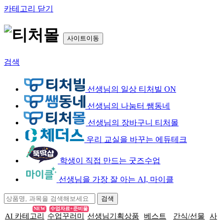
카테고리 닫기
사이트이동
검색
선생님의 일상 티처빌 ON
선생님의 나눔터 쌤동네
선생님의 장바구니 티처몰
우리 교실을 바꾸는 에듀테크
학생이 직접 만드는 굿즈수업
선생님을 가장 잘 아는 AI, 마이클
NEW
수업자료+준비물
AI 카테고리
수업꾸러미
선생님기획상품
베스트
간식/선물
사