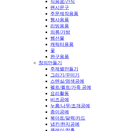
식음료/간식
팬시문구
주문제작용품
행사용품
리빙용품
의류/가방
쌤선물
캐릭터용품
꽃
완구용품
창의만들기
주제별만들기
그리기/꾸미기
스텐실/염색공예
펠트/퀼트/가죽 공예
요리활동
비즈공예
누름/나무/조개공예
종이공예
북아트/달력/카드
냅킨/한지공예
클레이/찰흙