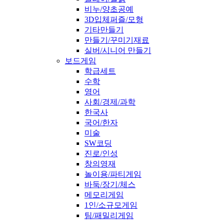
비누/양초공예
3D입체퍼즐/모형
기타만들기
만들기/꾸미기재료
실버/시니어 만들기
보드게임
학급세트
수학
영어
사회/경제/과학
한국사
국어/한자
미술
SW코딩
진로/인성
창의영재
놀이용/파티게임
바둑/장기/체스
메모리게임
1인/소규모게임
팀/패밀리게임