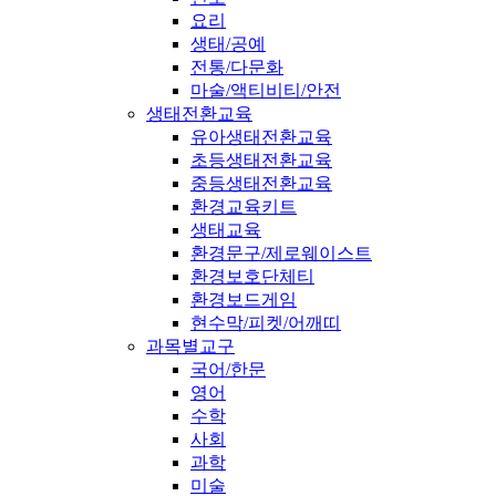
요리
생태/공예
전통/다문화
마술/액티비티/안전
생태전환교육
유아생태전환교육
초등생태전환교육
중등생태전환교육
환경교육키트
생태교육
환경문구/제로웨이스트
환경보호단체티
환경보드게임
현수막/피켓/어깨띠
과목별교구
국어/한문
영어
수학
사회
과학
미술