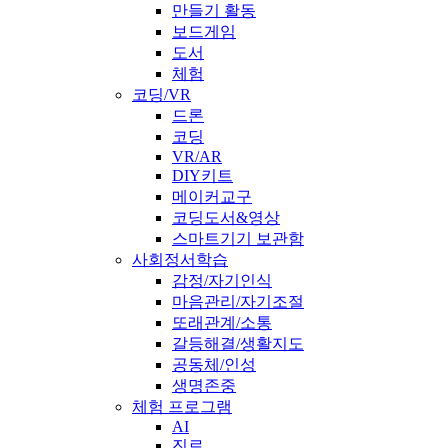
만들기 활동
보드게임
도서
체험
코딩/VR
드론
코딩
VR/AR
DIY키트
메이커교구
코딩도서&영상
스마트기기 보관함
사회정서학습
감정/자기인식
마음관리/자기조절
또래관계/소통
갈등해결/생활지도
공동체/인성
생명존중
체험 프로그램
AI
진로