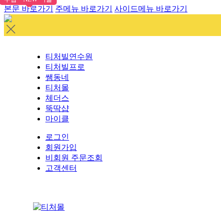
본문 바로가기
주메뉴 바로가기
사이드메뉴 바로가기
티처빌연수원
티처빌프로
쌤동네
티처몰
체더스
뚝딱샵
마이클
로그인
회원가입
비회원 주문조회
고객센터