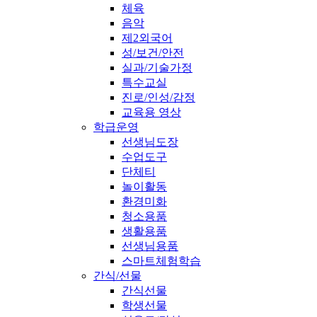
체육
음악
제2외국어
성/보건/안전
실과/기술가정
특수교실
진로/인성/감정
교육용 영상
학급운영
선생님도장
수업도구
단체티
놀이활동
환경미화
청소용품
생활용품
선생님용품
스마트체험학습
간식/선물
간식선물
학생선물