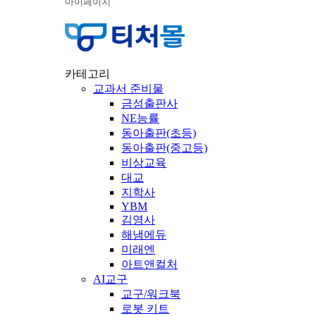
마이페이지
카테고리
교과서 준비물
금성출판사
NE능률
동아출판(초등)
동아출판(중고등)
비상교육
대교
지학사
YBM
김영사
해냄에듀
미래엔
아트앤컬처
AI교구
교구/워크북
로봇 키트