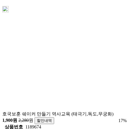
호국보훈 쉐이커 만들기 역사교육 (태극기,독도,무궁화)
1,900
원
2,280
원
17
%
할인내역
상품번호
1189674