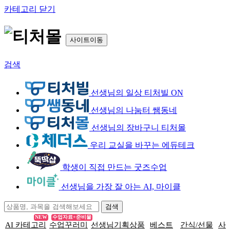
카테고리 닫기
사이트이동
검색
선생님의 일상 티처빌 ON
선생님의 나눔터 쌤동네
선생님의 장바구니 티처몰
우리 교실을 바꾸는 에듀테크
학생이 직접 만드는 굿즈수업
선생님을 가장 잘 아는 AI, 마이클
NEW
수업자료+준비물
AI 카테고리
수업꾸러미
선생님기획상품
베스트
간식/선물
사