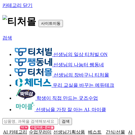
카테고리 닫기
사이트이동
검색
선생님의 일상 티처빌 ON
선생님의 나눔터 쌤동네
선생님의 장바구니 티처몰
우리 교실을 바꾸는 에듀테크
학생이 직접 만드는 굿즈수업
선생님을 가장 잘 아는 AI, 마이클
NEW
수업자료+준비물
AI 카테고리
수업꾸러미
선생님기획상품
베스트
간식/선물
사