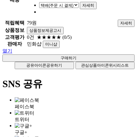
자세히
적립혜택
79원
자세히
상품정보
상품정보제공고시
고객평가
0건
★★★★★
(0/5)
판매자
민화샵
미니샵
열기
공유아이콘
공유하기
관심상품아이콘
위시리스트
SNS 공유
페이스북
트위터
구글+