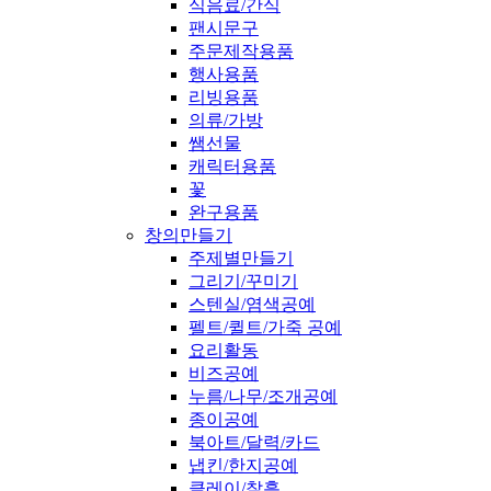
식음료/간식
팬시문구
주문제작용품
행사용품
리빙용품
의류/가방
쌤선물
캐릭터용품
꽃
완구용품
창의만들기
주제별만들기
그리기/꾸미기
스텐실/염색공예
펠트/퀼트/가죽 공예
요리활동
비즈공예
누름/나무/조개공예
종이공예
북아트/달력/카드
냅킨/한지공예
클레이/찰흙