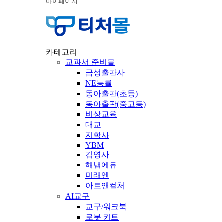
마이페이지
카테고리
교과서 준비물
금성출판사
NE능률
동아출판(초등)
동아출판(중고등)
비상교육
대교
지학사
YBM
김영사
해냄에듀
미래엔
아트앤컬처
AI교구
교구/워크북
로봇 키트