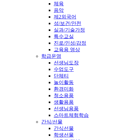
체육
음악
제2외국어
성/보건/안전
실과/기술가정
특수교실
진로/인성/감정
교육용 영상
학급운영
선생님도장
수업도구
단체티
놀이활동
환경미화
청소용품
생활용품
선생님용품
스마트체험학습
간식/선물
간식선물
학생선물