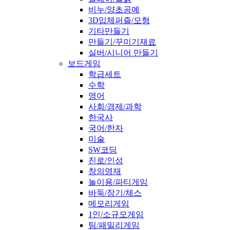
비누/양초공예
3D입체퍼즐/모형
기타만들기
만들기/꾸미기재료
실버/시니어 만들기
보드게임
학급세트
수학
영어
사회/경제/과학
한국사
국어/한자
미술
SW코딩
진로/인성
창의영재
놀이용/파티게임
바둑/장기/체스
메모리게임
1인/소규모게임
팀/패밀리게임