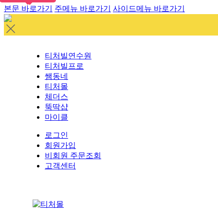
본문 바로가기
주메뉴 바로가기
사이드메뉴 바로가기
티처빌연수원
티처빌프로
쌤동네
티처몰
체더스
뚝딱샵
마이클
로그인
회원가입
비회원 주문조회
고객센터