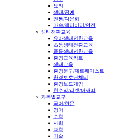
요리
생태/공예
전통/다문화
마술/액티비티/안전
생태전환교육
유아생태전환교육
초등생태전환교육
중등생태전환교육
환경교육키트
생태교육
환경문구/제로웨이스트
환경보호단체티
환경보드게임
현수막/피켓/어깨띠
과목별교구
국어/한문
영어
수학
사회
과학
미술