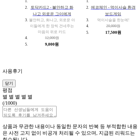
토닥카드2 - 불안하고 화
에코체인 - 먹이사슬 환경
나고 외로운 그이에게
보드게임
불안하고, 화나고, 외로운 아
먹이사슬을 한눈에!
이들에게 한 장씩 건네주는
20,000원
마음의 위로 카드
17,500원
12,000원
9,000원
사용후기
닫기
평점
별
별
별
별
별
(
/1000)
상품과 무관한 내용이나 동일한 문자의 반복 등 부적합한 내용
은 사전 고지 없이 비공개 처리될 수 있으며, 지급된 리워드는
회수됩니다.