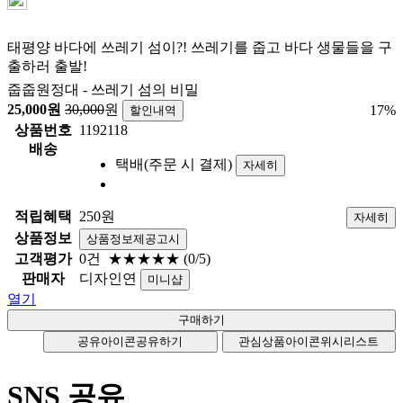
태평양 바다에 쓰레기 섬이?! 쓰레기를 줍고 바다 생물들을 구
출하러 출발!
줍줍원정대 - 쓰레기 섬의 비밀
25,000
원
30,000
원
17
%
할인내역
상품번호
1192118
배송
택배(주문 시 결제)
자세히
적립혜택
250원
자세히
상품정보
상품정보제공고시
고객평가
0건
★★★★★
(0/5)
판매자
디자인연
미니샵
열기
공유아이콘
공유하기
관심상품아이콘
위시리스트
SNS 공유