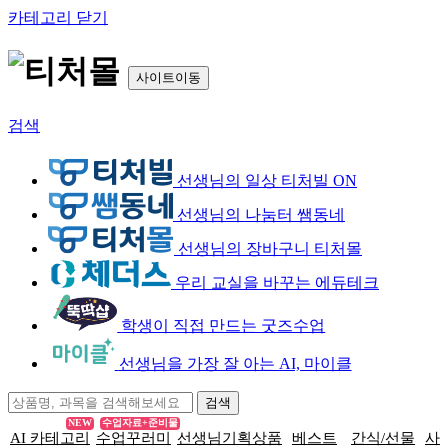
카테고리 닫기
사이트이동
검색
선생님의 일상 티처빌 ON
선생님의 나눔터 쌤동네
선생님의 장바구니 티처몰
우리 교실을 바꾸는 에듀테크
학생이 직접 만드는 굿즈수업
선생님을 가장 잘 아는 AI, 마이클
NEW
수업자료+준비물
AI 카테고리
수업꾸러미
선생님기획상품
베스트
간식/선물
사