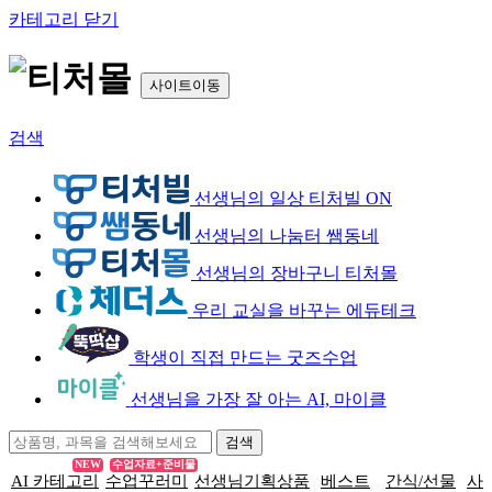
카테고리 닫기
사이트이동
검색
선생님의 일상 티처빌 ON
선생님의 나눔터 쌤동네
선생님의 장바구니 티처몰
우리 교실을 바꾸는 에듀테크
학생이 직접 만드는 굿즈수업
선생님을 가장 잘 아는 AI, 마이클
NEW
수업자료+준비물
AI 카테고리
수업꾸러미
선생님기획상품
베스트
간식/선물
사