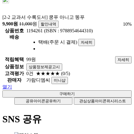
[2-2 교과서 수록도서] 쿵푸 아니고 똥푸
9,900
원
11,000
원
10
%
할인내역
상품번호
1194261 (ISBN : 9788954644310)
배송
택배(주문 시 결제)
자세히
적립혜택
99원
자세히
상품정보
상품정보제공고시
고객평가
0건
★★★★★
(0/5)
판매자
가람디엠씨
미니샵
열기
공유아이콘
공유하기
관심상품아이콘
위시리스트
SNS 공유