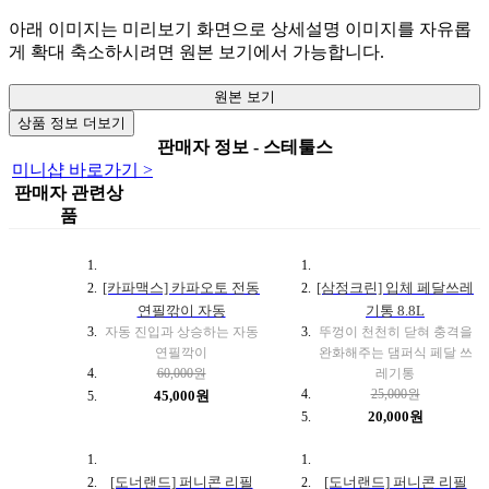
아래 이미지는 미리보기 화면으로 상세설명 이미지를 자유롭
게 확대 축소하시려면 원본 보기에서 가능합니다.
원본 보기
상품 정보 더보기
판매자 정보 - 스테툴스
미니샵 바로가기 >
판매자 관련상
품
[카파맥스] 카파오토 전동
[삼정크린] 입체 페달쓰레
연필깎이 자동
기통 8.8L
자동 진입과 상승하는 자동
뚜껑이 천천히 닫혀 충격을
연필깍이
완화해주는 댐퍼식 페달 쓰
60,000원
레기통
25,000원
45,000원
20,000원
[도너랜드] 퍼니콘 리필
[도너랜드] 퍼니콘 리필