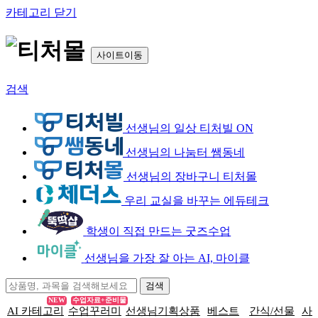
카테고리 닫기
사이트이동
검색
선생님의 일상 티처빌 ON
선생님의 나눔터 쌤동네
선생님의 장바구니 티처몰
우리 교실을 바꾸는 에듀테크
학생이 직접 만드는 굿즈수업
선생님을 가장 잘 아는 AI, 마이클
NEW
수업자료+준비물
AI 카테고리
수업꾸러미
선생님기획상품
베스트
간식/선물
사