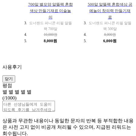
700알 별모양 알뜰팩 혼합
500알 알뜰팩 혼합색상 공
색상 만들기재료 미술놀
예놀이 창의력 만들기재
이
료
도너랜드 퍼니콘 리필 알뜰
도너랜드 퍼니콘 리필 알뜰
팩 700알
팩 500알
10,000원
8,000원
8,000원
6,000원
사용후기
닫기
평점
별
별
별
별
별
(
/1000)
상품과 무관한 내용이나 동일한 문자의 반복 등 부적합한 내용
은 사전 고지 없이 비공개 처리될 수 있으며, 지급된 리워드는
회수됩니다.