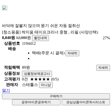
바닥에 잘붙지 않으며 뜯기 쉬운 자동 절취선
[청소용품] 싹지움 테이프크리너 중형 , 리필 (사양선택)
8,840
원
12,000
원
27
%
할인내역
상품번호
1194412
배송
택배(주문 시 결제)
자세히
적립혜택
89원
자세히
상품정보
상품정보제공고시
고객평가
0건
★★★★★
(0/5)
판매자
스테툴스
미니샵
열기
공유아이콘
공유하기
관심상품아이콘
위시리스트