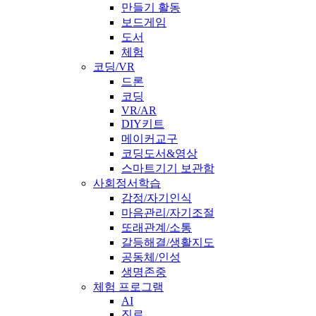
만들기 활동
보드게임
도서
체험
코딩/VR
드론
코딩
VR/AR
DIY키트
메이커교구
코딩도서&영상
스마트기기 보관함
사회정서학습
감정/자기인식
마음관리/자기조절
또래관계/소통
갈등해결/생활지도
공동체/인성
생명존중
체험 프로그램
AI
진로