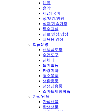
체육
음악
제2외국어
성/보건/안전
실과/기술가정
특수교실
진로/인성/감정
교육용 영상
학급운영
선생님도장
수업도구
단체티
놀이활동
환경미화
청소용품
생활용품
선생님용품
스마트체험학습
간식/선물
간식선물
학생선물