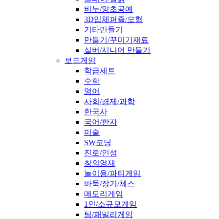
비누/양초공예
3D입체퍼즐/모형
기타만들기
만들기/꾸미기재료
실버/시니어 만들기
보드게임
학급세트
수학
영어
사회/경제/과학
한국사
국어/한자
미술
SW코딩
진로/인성
창의영재
놀이용/파티게임
바둑/장기/체스
메모리게임
1인/소규모게임
팀/패밀리게임