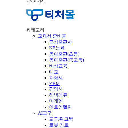
마이페이지
카테고리
교과서 준비물
금성출판사
NE능률
동아출판(초등)
동아출판(중고등)
비상교육
대교
지학사
YBM
김영사
해냄에듀
미래엔
아트앤컬처
AI교구
교구/워크북
로봇 키트