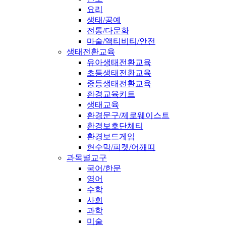
요리
생태/공예
전통/다문화
마술/액티비티/안전
생태전환교육
유아생태전환교육
초등생태전환교육
중등생태전환교육
환경교육키트
생태교육
환경문구/제로웨이스트
환경보호단체티
환경보드게임
현수막/피켓/어깨띠
과목별교구
국어/한문
영어
수학
사회
과학
미술