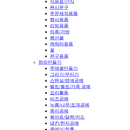
식음료/간식
팬시문구
주문제작용품
행사용품
리빙용품
의류/가방
쌤선물
캐릭터용품
꽃
완구용품
창의만들기
주제별만들기
그리기/꾸미기
스텐실/염색공예
펠트/퀼트/가죽 공예
요리활동
비즈공예
누름/나무/조개공예
종이공예
북아트/달력/카드
냅킨/한지공예
클레이/찰흙