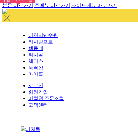
본문 바로가기
주메뉴 바로가기
사이드메뉴 바로가기
티처빌연수원
티처빌프로
쌤동네
티처몰
체더스
뚝딱샵
마이클
로그인
회원가입
비회원 주문조회
고객센터