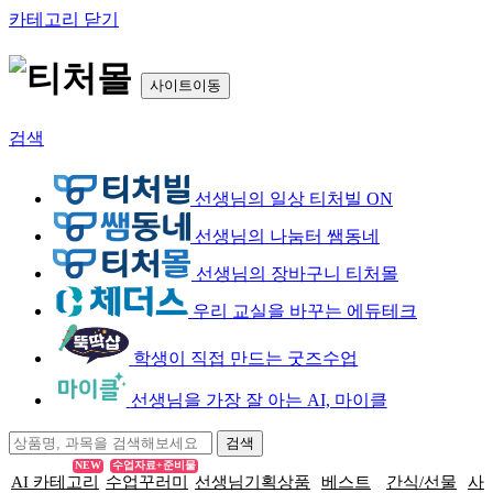
카테고리 닫기
사이트이동
검색
선생님의 일상 티처빌 ON
선생님의 나눔터 쌤동네
선생님의 장바구니 티처몰
우리 교실을 바꾸는 에듀테크
학생이 직접 만드는 굿즈수업
선생님을 가장 잘 아는 AI, 마이클
NEW
수업자료+준비물
AI 카테고리
수업꾸러미
선생님기획상품
베스트
간식/선물
사