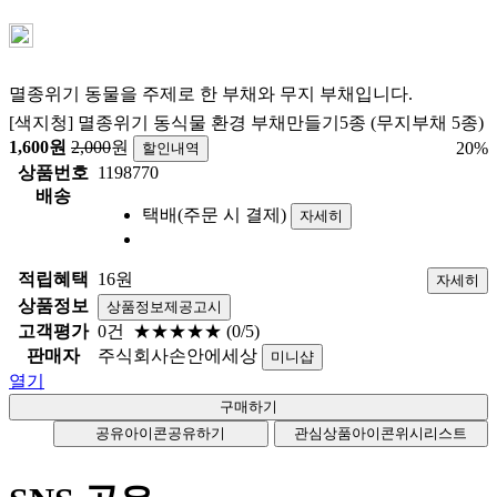
멸종위기 동물을 주제로 한 부채와 무지 부채입니다.
[색지청] 멸종위기 동식물 환경 부채만들기5종 (무지부채 5종)
1,600
원
2,000
원
20
%
할인내역
상품번호
1198770
배송
택배(주문 시 결제)
자세히
적립혜택
16원
자세히
상품정보
상품정보제공고시
고객평가
0건
★★★★★
(0/5)
판매자
주식회사손안에세상
미니샵
열기
공유아이콘
공유하기
관심상품아이콘
위시리스트