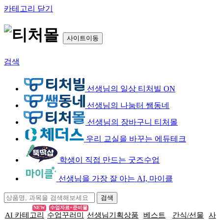
카테고리 닫기
사이트이동
검색
선생님의 일상 티처빌 ON
선생님의 나눔터 쌤동네
선생님의 장바구니 티처몰
우리 교실을 바꾸는 에듀테크
학생이 직접 만드는 굿즈수업
선생님을 가장 잘 아는 AI, 마이클
NEW
수업자료+준비물
AI 카테고리
수업꾸러미
선생님기획상품
베스트
간식/선물
사