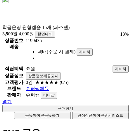
학급운영 원형캡슐 15개 (파스텔)
3,500
원
4,000
원
13
%
할인내역
상품번호
1199435
배송
택배(주문 시 결제)
자세히
적립혜택
35원
자세히
상품정보
상품정보제공고시
고객평가
0건
★★★★★
(0/5)
브랜드
슈퍼쌤에듀
판매자
슈퍼쌤
미니샵
열기
공유아이콘
공유하기
관심상품아이콘
위시리스트