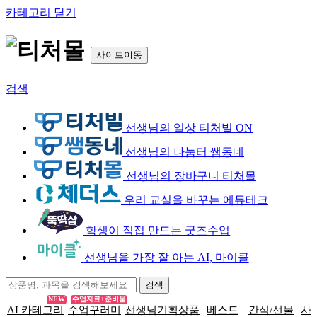
카테고리 닫기
사이트이동
검색
선생님의 일상 티처빌 ON
선생님의 나눔터 쌤동네
선생님의 장바구니 티처몰
우리 교실을 바꾸는 에듀테크
학생이 직접 만드는 굿즈수업
선생님을 가장 잘 아는 AI, 마이클
NEW
수업자료+준비물
AI 카테고리
수업꾸러미
선생님기획상품
베스트
간식/선물
사