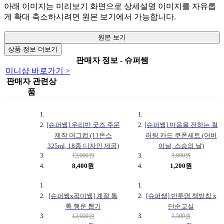
아래 이미지는 미리보기 화면으로 상세설명 이미지를 자유롭
게 확대 축소하시려면 원본 보기에서 가능합니다.
원본 보기
상품 정보 더보기
판매자 정보 - 슈퍼쌤
미니샵 바로가기 >
판매자 관련상
품
[슈퍼쌤] 우리반 굿즈 주문
[슈퍼쌤] 마음을 전하는 컬
제작 머그컵 (11온스
러링 카드 쿠폰세트 (어버
325ml, 18종 디자인 제공)
이날, 스승의 날)
12,000원
3,000원
8,400원
1,200원
[슈퍼쌤x픽미쌤] 계절 톡
[슈퍼쌤] 반투명 책받침 x
톡 행운 뽑기
단순교실
12,000원
1,500원