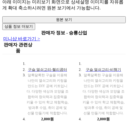
아래 이미지는 미리보기 화면으로 상세설명 이미지를 자유롭
게 확대 축소하시려면 원본 보기에서 가능합니다.
원본 보기
상품 정보 더보기
판매자 정보 - 승룡산업
미니샵 바로가기 >
판매자 관련상
품
구슬 열쇠고리-헬리콥터
구슬 열쇠고리-비행기
알록달록한 구슬을 이용해
알록달록한 구슬을 이용해
나만의 열쇠고리와 키링을
나만의 열쇠고리와 키링을
만드는 DIY 공예 키트입니
만드는 DIY 공예 키트입니
다. 다양한 색상과 모양을 조
다. 다양한 색상과 모양을 조
합하며 창의력과 집중력을
합하며 창의력과 집중력을
키울 수 있어 학교 체험학습,
키울 수 있어 학교 체험학습,
방과후 수업, 취미 공예 및
방과후 수업, 취미 공예 및
선물 만들기에 적합합니다.
선물 만들기에 적합합니다.
2,800원
2,800원