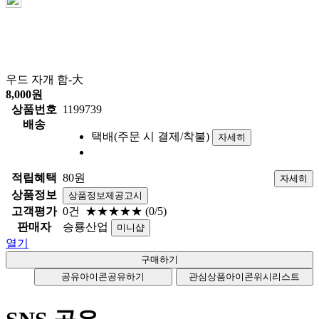
우드 자개 함-大
8,000
원
상품번호
1199739
배송
택배(주문 시 결제/착불)
자세히
적립혜택
80원
자세히
상품정보
상품정보제공고시
고객평가
0건
★★★★★
(0/5)
판매자
승룡산업
미니샵
열기
공유아이콘
공유하기
관심상품아이콘
위시리스트