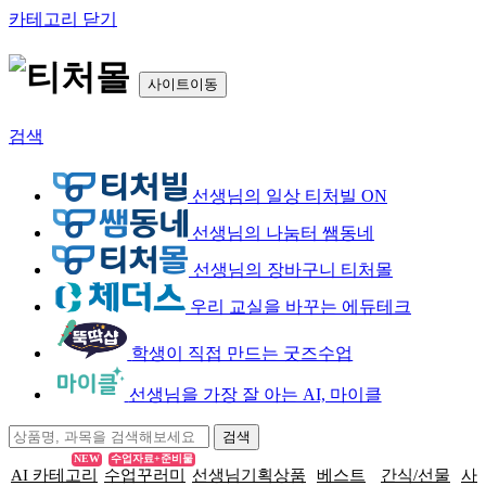
카테고리 닫기
사이트이동
검색
선생님의 일상 티처빌 ON
선생님의 나눔터 쌤동네
선생님의 장바구니 티처몰
우리 교실을 바꾸는 에듀테크
학생이 직접 만드는 굿즈수업
선생님을 가장 잘 아는 AI, 마이클
NEW
수업자료+준비물
AI 카테고리
수업꾸러미
선생님기획상품
베스트
간식/선물
사