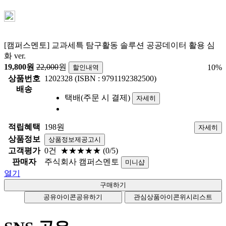
[캠퍼스멘토] 교과세특 탐구활동 솔루션 공공데이터 활용 심
화 ver.
19,800
원
22,000
원
10
%
할인내역
상품번호
1202328 (ISBN : 9791192382500)
배송
택배(주문 시 결제)
자세히
적립혜택
198원
자세히
상품정보
상품정보제공고시
고객평가
0건
★★★★★
(0/5)
판매자
주식회사 캠퍼스멘토
미니샵
열기
공유아이콘
공유하기
관심상품아이콘
위시리스트