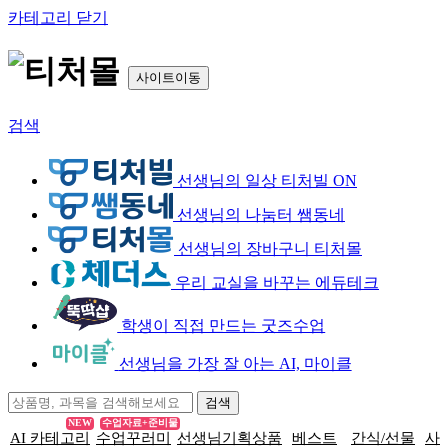
카테고리 닫기
사이트이동
검색
선생님의 일상 티처빌 ON
선생님의 나눔터 쌤동네
선생님의 장바구니 티처몰
우리 교실을 바꾸는 에듀테크
학생이 직접 만드는 굿즈수업
선생님을 가장 잘 아는 AI, 마이클
NEW
수업자료+준비물
AI 카테고리
수업꾸러미
선생님기획상품
베스트
간식/선물
사