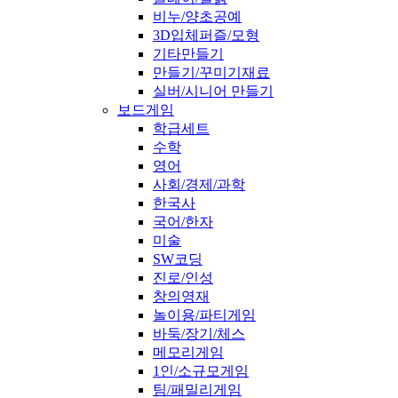
비누/양초공예
3D입체퍼즐/모형
기타만들기
만들기/꾸미기재료
실버/시니어 만들기
보드게임
학급세트
수학
영어
사회/경제/과학
한국사
국어/한자
미술
SW코딩
진로/인성
창의영재
놀이용/파티게임
바둑/장기/체스
메모리게임
1인/소규모게임
팀/패밀리게임