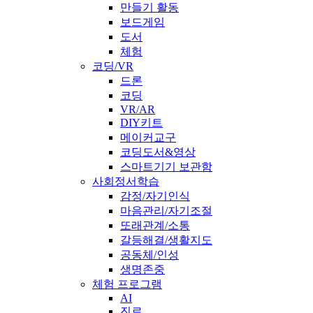
만들기 활동
보드게임
도서
체험
코딩/VR
드론
코딩
VR/AR
DIY키트
메이커교구
코딩도서&영상
스마트기기 보관함
사회정서학습
감정/자기인식
마음관리/자기조절
또래관계/소통
갈등해결/생활지도
공동체/인성
생명존중
체험 프로그램
AI
진로