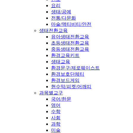
요리
생태/공예
전통/다문화
마술/액티비티/안전
생태전환교육
유아생태전환교육
초등생태전환교육
중등생태전환교육
환경교육키트
생태교육
환경문구/제로웨이스트
환경보호단체티
환경보드게임
현수막/피켓/어깨띠
과목별교구
국어/한문
영어
수학
사회
과학
미술