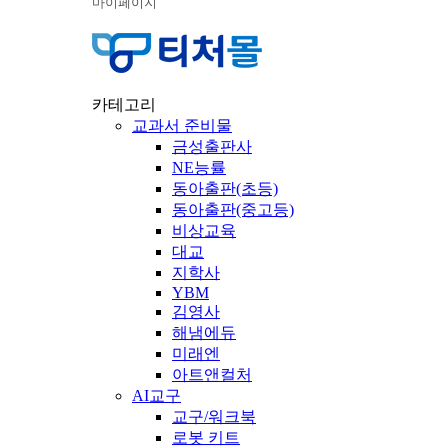
마이페이지
카테고리
교과서 준비물
금성출판사
NE능률
동아출판(초등)
동아출판(중고등)
비상교육
대교
지학사
YBM
김영사
해냄에듀
미래엔
아트앤컬처
AI교구
교구/워크북
로봇 키트