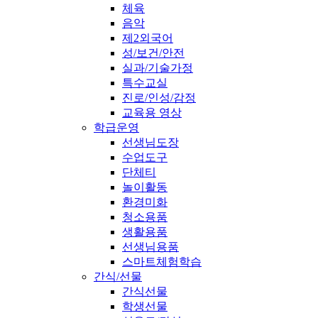
체육
음악
제2외국어
성/보건/안전
실과/기술가정
특수교실
진로/인성/감정
교육용 영상
학급운영
선생님도장
수업도구
단체티
놀이활동
환경미화
청소용품
생활용품
선생님용품
스마트체험학습
간식/선물
간식선물
학생선물