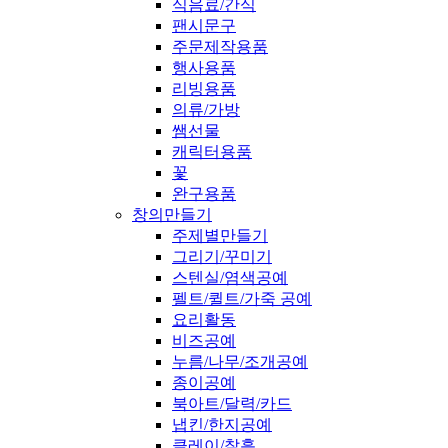
식음료/간식
팬시문구
주문제작용품
행사용품
리빙용품
의류/가방
쌤선물
캐릭터용품
꽃
완구용품
창의만들기
주제별만들기
그리기/꾸미기
스텐실/염색공예
펠트/퀼트/가죽 공예
요리활동
비즈공예
누름/나무/조개공예
종이공예
북아트/달력/카드
냅킨/한지공예
클레이/찰흙