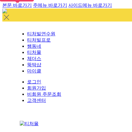
본문 바로가기
주메뉴 바로가기
사이드메뉴 바로가기
티처빌연수원
티처빌프로
쌤동네
티처몰
체더스
뚝딱샵
마이클
로그인
회원가입
비회원 주문조회
고객센터