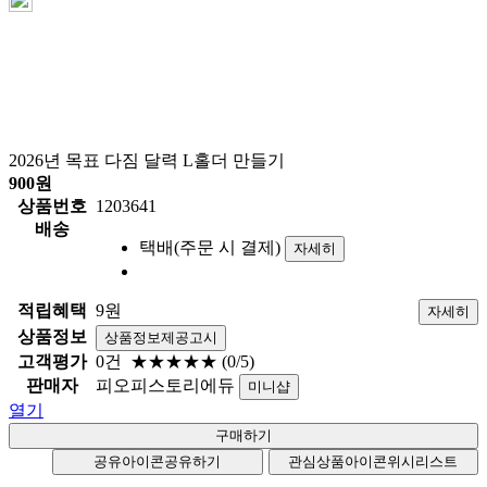
2026년 목표 다짐 달력 L홀더 만들기
900
원
상품번호
1203641
배송
택배(주문 시 결제)
자세히
적립혜택
9원
자세히
상품정보
상품정보제공고시
고객평가
0건
★★★★★
(0/5)
판매자
피오피스토리에듀
미니샵
열기
공유아이콘
공유하기
관심상품아이콘
위시리스트