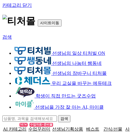
카테고리 닫기
사이트이동
검색
선생님의 일상 티처빌 ON
선생님의 나눔터 쌤동네
선생님의 장바구니 티처몰
우리 교실을 바꾸는 에듀테크
학생이 직접 만드는 굿즈수업
선생님을 가장 잘 아는 AI, 마이클
NEW
수업자료+준비물
AI 카테고리
수업꾸러미
선생님기획상품
베스트
간식/선물
사