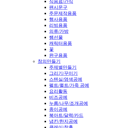
식음료/간식
팬시문구
주문제작용품
행사용품
리빙용품
의류/가방
쌤선물
캐릭터용품
꽃
완구용품
창의만들기
주제별만들기
그리기/꾸미기
스텐실/염색공예
펠트/퀼트/가죽 공예
요리활동
비즈공예
누름/나무/조개공예
종이공예
북아트/달력/카드
냅킨/한지공예
클레이/찰흙