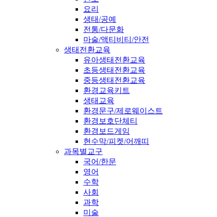
요리
생태/공예
전통/다문화
마술/액티비티/안전
생태전환교육
유아생태전환교육
초등생태전환교육
중등생태전환교육
환경교육키트
생태교육
환경문구/제로웨이스트
환경보호단체티
환경보드게임
현수막/피켓/어깨띠
과목별교구
국어/한문
영어
수학
사회
과학
미술