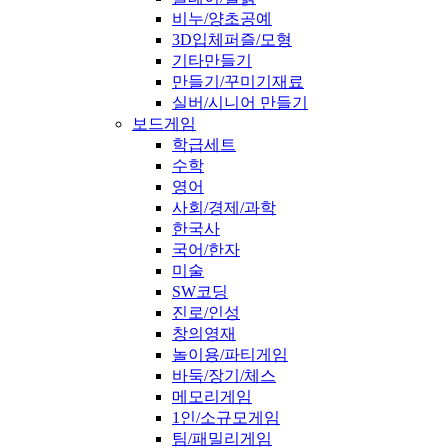
비누/양초공예
3D입체퍼즐/모형
기타만들기
만들기/꾸미기재료
실버/시니어 만들기
보드게임
학급세트
수학
영어
사회/경제/과학
한국사
국어/한자
미술
SW코딩
진로/인성
창의영재
놀이용/파티게임
바둑/장기/체스
메모리게임
1인/소규모게임
팀/패밀리게임