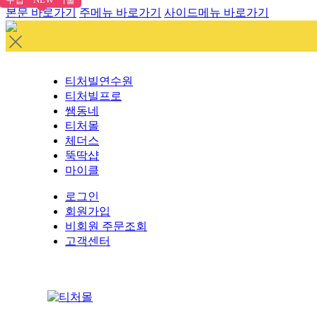
본문 바로가기
주메뉴 바로가기
사이드메뉴 바로가기
티처빌연수원
티처빌프로
쌤동네
티처몰
체더스
뚝딱샵
마이클
로그인
회원가입
비회원 주문조회
고객센터