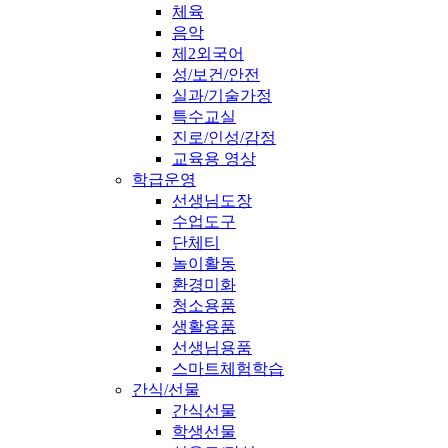
체육
음악
제2외국어
성/보건/안전
실과/기술가정
특수교실
진로/인성/감정
교육용 영상
학급운영
선생님도장
수업도구
단체티
놀이활동
환경미화
청소용품
생활용품
선생님용품
스마트체험학습
간식/선물
간식선물
학생선물