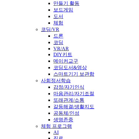
만들기 활동
보드게임
도서
체험
코딩/VR
드론
코딩
VR/AR
DIY키트
메이커교구
코딩도서&영상
스마트기기 보관함
사회정서학습
감정/자기인식
마음관리/자기조절
또래관계/소통
갈등해결/생활지도
공동체/인성
생명존중
체험 프로그램
AI
진로