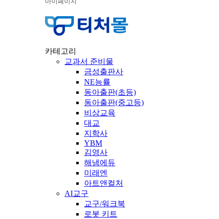
마이페이지
카테고리
교과서 준비물
금성출판사
NE능률
동아출판(초등)
동아출판(중고등)
비상교육
대교
지학사
YBM
김영사
해냄에듀
미래엔
아트앤컬처
AI교구
교구/워크북
로봇 키트