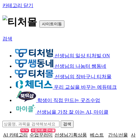
카테고리 닫기
사이트이동
검색
선생님의 일상 티처빌 ON
선생님의 나눔터 쌤동네
선생님의 장바구니 티처몰
우리 교실을 바꾸는 에듀테크
학생이 직접 만드는 굿즈수업
선생님을 가장 잘 아는 AI, 마이클
NEW
수업자료+준비물
AI 카테고리
수업꾸러미
선생님기획상품
베스트
간식/선물
사