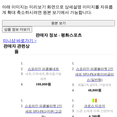
아래 이미지는 미리보기 화면으로 상세설명 이미지를 자유롭
게 확대 축소하시려면 원본 보기에서 가능합니다.
원본 보기
상품 정보 더보기
판매자 정보 - 평화스포츠
미니샵 바로가기 >
판매자 관련상
품
스포라인 피클볼네트
스포라인 피클볼라켓 2인
네트,지주세트,휴대용가방
세트 SPO-PK4(화이버글라
세트
스/일반형)
100,000원
패들2개,공4개, 가방세트
48,000원
■
■
스포라인 피클볼라켓 2인
크로스 띠조끼
스판 소재로 더욱 간편하게
세트 SPO-PK1(카본/고급
4,200원
형)