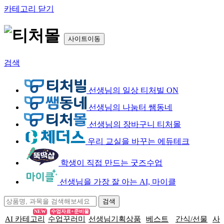
카테고리 닫기
사이트이동
검색
선생님의 일상 티처빌 ON
선생님의 나눔터 쌤동네
선생님의 장바구니 티처몰
우리 교실을 바꾸는 에듀테크
학생이 직접 만드는 굿즈수업
선생님을 가장 잘 아는 AI, 마이클
NEW
수업자료+준비물
AI 카테고리
수업꾸러미
선생님기획상품
베스트
간식/선물
사