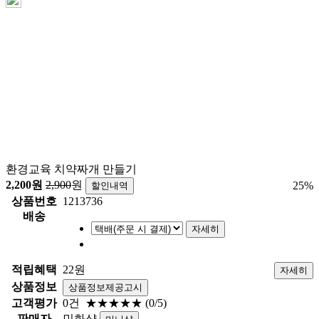
환경교육 치약짜개 만들기
2,200
원
2,900
원
25
%
할인내역
상품번호
1213736
배송
자세히
적립혜택
22원
자세히
상품정보
상품정보제공고시
고객평가
0건
★★★★★
(0/5)
판매자
민화샵