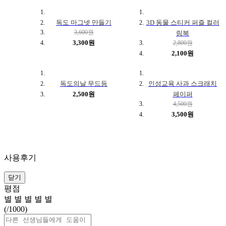
독도 마그넷 만들기
3D 동물 스티커 퍼즐 컬러
3,600원
링북
3,300원
2,800원
2,100원
독도의날 무드등
인성교육 사과 스크래치
2,500원
페이퍼
4,500원
3,500원
사용후기
닫기
평점
별
별
별
별
별
(
/1000)