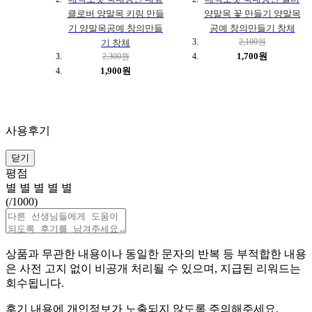
클로버 양말목 키링 만들
양말목 꽃 만들기 양말목
기 양말목공예 창의만들
공예 창의만들기 창체
2,100원
기 창체
1,700원
2,300원
1,900원
사용후기
닫기
평점
별
별
별
별
별
(
/1000)
상품과 무관한 내용이나 동일한 문자의 반복 등 부적합한 내용
은 사전 고지 없이 비공개 처리될 수 있으며, 지급된 리워드는
회수됩니다.
후기 내용에 개인정보가 노출되지 않도록 주의해주세요.