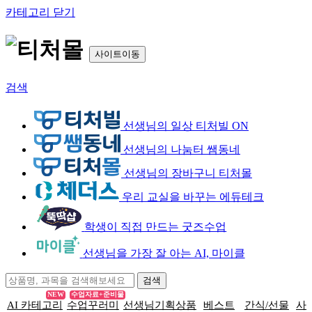
카테고리 닫기
사이트이동
검색
선생님의 일상 티처빌 ON
선생님의 나눔터 쌤동네
선생님의 장바구니 티처몰
우리 교실을 바꾸는 에듀테크
학생이 직접 만드는 굿즈수업
선생님을 가장 잘 아는 AI, 마이클
NEW
수업자료+준비물
AI 카테고리
수업꾸러미
선생님기획상품
베스트
간식/선물
사