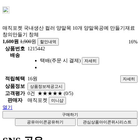
매직포켓 국내생산 컬러 양말목 10개 양말목공예 만들기재료
창의만들기 창체
1,600
원
1,900
원
16
%
할인내역
상품번호
1215442
배송
택배(주문 시 결제)
자세히
적립혜택
16원
자세히
상품정보
상품정보제공고시
고객평가
0건
★★★★★
(0/5)
판매자
매직포켓
미니샵
열기
공유아이콘
공유하기
관심상품아이콘
위시리스트