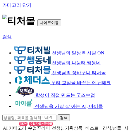
카테고리 닫기
사이트이동
검색
선생님의 일상 티처빌 ON
선생님의 나눔터 쌤동네
선생님의 장바구니 티처몰
우리 교실을 바꾸는 에듀테크
학생이 직접 만드는 굿즈수업
선생님을 가장 잘 아는 AI, 마이클
NEW
수업자료+준비물
AI 카테고리
수업꾸러미
선생님기획상품
베스트
간식/선물
사