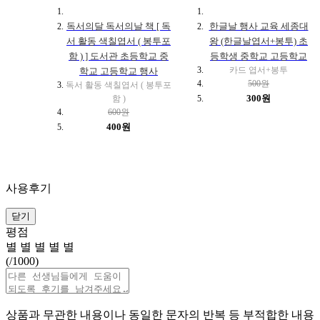
독서의달 독서의날 책 [ 독
한글날 행사 교육 세종대
서 활동 색칠엽서 ( 봉투포
왕 (한글날엽서+봉투) 초
함 ) ] 도서관 초등학교 중
등학생 중학교 고등학교
카드 엽서+봉투
학교 고등학교 행사
500원
독서 활동 색칠엽서 ( 봉투포
300원
함 )
600원
400원
사용후기
닫기
평점
별
별
별
별
별
(
/1000)
상품과 무관한 내용이나 동일한 문자의 반복 등 부적합한 내용