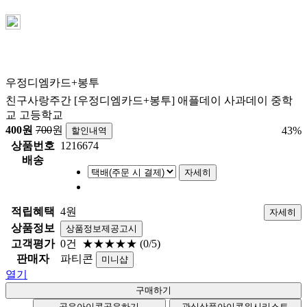
우정디엠카드+봉투
친구사랑주간 [우정디엠카드+봉투] 애플데이 사과데이 중학
교 고등학교
400
원
700
원
43
%
할인내역
상품번호
1216674
배송
자세히
적립혜택
4원
자세히
상품정보
상품정보제공고시
고객평가
0건
★★★★★
(0/5)
판매자
파티콘
미니샵
열기
공유아이콘
공유하기
관심상품아이콘
위시리스트