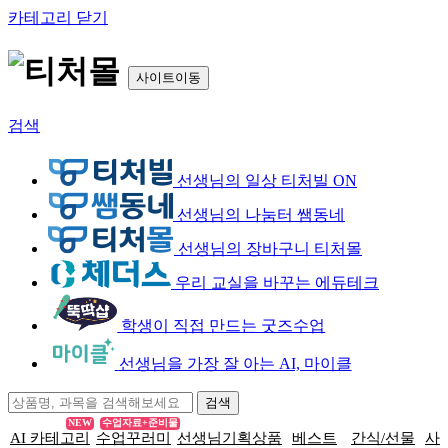
카테고리 닫기
사이트이동
검색
선생님의 일상 티처빌 ON
선생님의 나눔터 쌤동네
선생님의 장바구니 티처몰
우리 교실을 바꾸는 에듀테크
학생이 직접 만드는 굿즈수업
선생님을 가장 잘 아는 AI, 마이클
NEW
수업자료+준비물
AI 카테고리
수업꾸러미
선생님기획상품
베스트
간식/선물
사