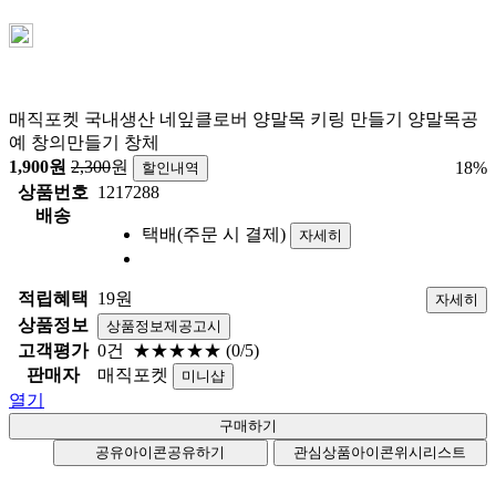
매직포켓 국내생산 네잎클로버 양말목 키링 만들기 양말목공
예 창의만들기 창체
1,900
원
2,300
원
18
%
할인내역
상품번호
1217288
배송
택배(주문 시 결제)
자세히
적립혜택
19원
자세히
상품정보
상품정보제공고시
고객평가
0건
★★★★★
(0/5)
판매자
매직포켓
미니샵
열기
공유아이콘
공유하기
관심상품아이콘
위시리스트