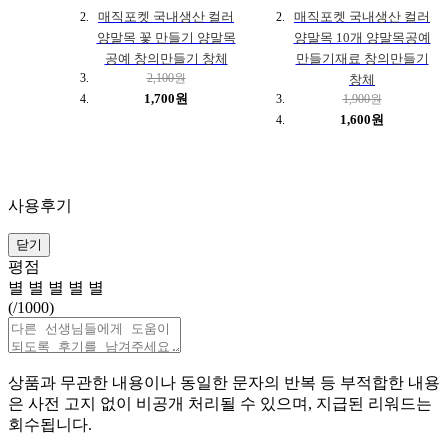
매직포켓 국내생산 컬러
매직포켓 국내생산 컬러
양말목 꽃 만들기 양말목
양말목 10개 양말목공예
공예 창의만들기 창체
만들기재료 창의만들기
2,100원
창체
1,700원
1,900원
1,600원
사용후기
닫기
평점
별
별
별
별
별
(
/1000)
상품과 무관한 내용이나 동일한 문자의 반복 등 부적합한 내용
은 사전 고지 없이 비공개 처리될 수 있으며, 지급된 리워드는
회수됩니다.