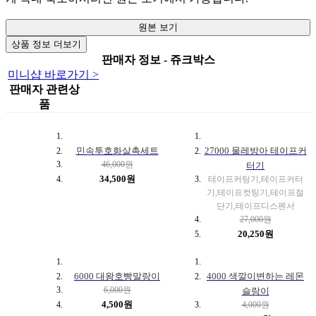
원본 보기
상품 정보 더보기
판매자 정보 - 쥬크박스
미니샵 바로가기 >
판매자 관련상
품
민속투호화살촉세트
27000 물레방아 테이프커
46,000원
터기
34,500원
테이프커팅기,테이프커터
기,테이프컷팅기,테이프절
단기,테이프디스펜서
27,000원
20,250원
6000 대왕호빵말랑이
4000 색깔이변하는 레몬
6,000원
슬랑이
4,500원
4,000원