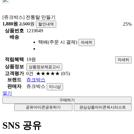
[쥬크박스] 전통탈 만들기
1,880
원
2,500
원
25
%
할인내역
상품번호
1219049
배송
택배(주문 시 결제)
자세히
적립혜택
19원
자세히
상품정보
상품정보제공고시
고객평가
0건
★★★★★
(0/5)
브랜드
쥬크박스
판매자
쥬크박스
미니샵
열기
공유아이콘
공유하기
관심상품아이콘
위시리스트
SNS 공유