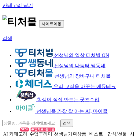
카테고리 닫기
사이트이동
검색
선생님의 일상 티처빌 ON
선생님의 나눔터 쌤동네
선생님의 장바구니 티처몰
우리 교실을 바꾸는 에듀테크
학생이 직접 만드는 굿즈수업
선생님을 가장 잘 아는 AI, 마이클
NEW
수업자료+준비물
AI 카테고리
수업꾸러미
선생님기획상품
베스트
간식/선물
사