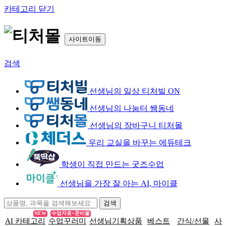
카테고리 닫기
사이트이동
검색
선생님의 일상 티처빌 ON
선생님의 나눔터 쌤동네
선생님의 장바구니 티처몰
우리 교실을 바꾸는 에듀테크
학생이 직접 만드는 굿즈수업
선생님을 가장 잘 아는 AI, 마이클
NEW
수업자료+준비물
AI 카테고리
수업꾸러미
선생님기획상품
베스트
간식/선물
사