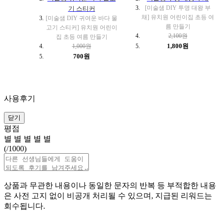
[미술샘 DIY 투명 대왕 부
기 스티커
채] 유치원 어린이집 초등 여
[미술샘 DIY 귀여운 바다 물
름 만들기
고기 스티커] 유치원 어린이
2,100원
집 초등 여름 만들기
1,800원
1,000원
700원
사용후기
닫기
평점
별
별
별
별
별
(
/1000)
상품과 무관한 내용이나 동일한 문자의 반복 등 부적합한 내용
은 사전 고지 없이 비공개 처리될 수 있으며, 지급된 리워드는
회수됩니다.