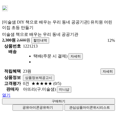
[미술샘 DIY 책으로 배우는 우리 동네 공공기관] 유치원 어린
이집 초등 만들기
미술샘 책으로 배우는 우리 동네 공공기관
2,300
원
2,600
원
12
%
할인내역
상품번호
1221213
배송
택배(주문 시 결제)
자세히
적립혜택
23원
자세히
상품정보
상품정보제공고시
고객평가
0건
★★★★★
(0/5)
판매자
아뜨리(구.미술샘)
미니샵
열기
공유아이콘
공유하기
관심상품아이콘
위시리스트