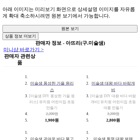
아래 이미지는 미리보기 화면으로 상세설명 이미지를 자유롭
게 확대 축소하시려면 원본 보기에서 가능합니다.
원본 보기
상품 정보 더보기
판매자 정보 - 아뜨리(구.미술샘)
미니샵 바로가기 >
판매자 관련상
품
미술샘 풍성한 가을 원리
미술샘 대왕 바다 바람개
스
비
[미술샘 DIY 풍성한 가을 원
[미술샘 DIY 대왕 바다 바람
리스] 유치원 어린이집 초등
개비] 유치원 어린이집 초등
만들기
여름 만들기
2,200원
3,200원
1,900원
2,800원
미술샘 귀여운 바다 물고
미술샘 투명 대왕 부채