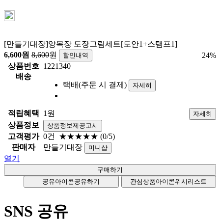
[만들기대장]양목장 도장그림세트[도안1+스탬프1]
6,600
원
8,600
원
24
%
할인내역
상품번호
1221340
배송
택배(주문 시 결제)
자세히
적립혜택
1원
자세히
상품정보
상품정보제공고시
고객평가
0건
★★★★★
(0/5)
판매자
만들기대장
미니샵
열기
공유아이콘
공유하기
관심상품아이콘
위시리스트
SNS 공유