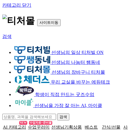
카테고리 닫기
사이트이동
검색
선생님의 일상 티처빌 ON
선생님의 나눔터 쌤동네
선생님의 장바구니 티처몰
우리 교실을 바꾸는 에듀테크
학생이 직접 만드는 굿즈수업
선생님을 가장 잘 아는 AI, 마이클
NEW
수업자료+준비물
AI 카테고리
수업꾸러미
선생님기획상품
베스트
간식/선물
사