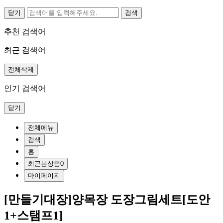
닫기
추천 검색어
최근 검색어
전체삭제
인기 검색어
닫기
전체메뉴
검색
홈
최근본상품
0
마이페이지
[만들기대장]양목장 도장그림세트[도안
1+스탬프1]