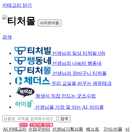
카테고리 닫기
사이트이동
검색
선생님의 일상 티처빌 ON
선생님의 나눔터 쌤동네
선생님의 장바구니 티처몰
우리 교실을 바꾸는 에듀테크
학생이 직접 만드는 굿즈수업
선생님을 가장 잘 아는 AI, 마이클
NEW
수업자료+준비물
AI 카테고리
수업꾸러미
선생님기획상품
베스트
간식/선물
사