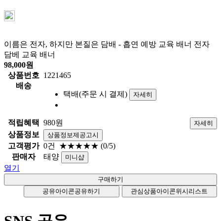
이름은 전자, 하지만 본질은 담배 - 흡연 예방 교육 배너 전자
담베 교육 배너
98,000
원
상품번호
1221465
배송
택배(주문 시 결제)
자세히
적립혜택
980원
자세히
상품정보
상품정보제공고시
고객평가
0건
★★★★★
(0/5)
판매자
태양
미니샵
열기
공유아이콘
공유하기
관심상품아이콘
위시리스트
SNS 공유