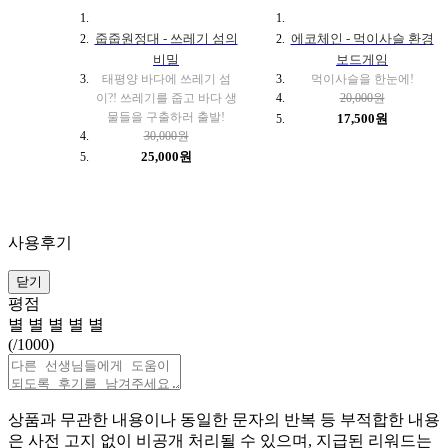
줍줍원정대 - 쓰레기 섬의
에코체인 - 먹이사슬 환경
비밀
보드게임
태평양 바다에 쓰레기 섬
먹이사슬을 한눈에!
이?! 쓰레기를 줍고 바다 생
20,000원
물들을 구출하러 출발!
17,500원
30,000원
25,000원
사용후기
닫기
평점
별
별
별
별
별
(
/1000)
상품과 무관한 내용이나 동일한 문자의 반복 등 부적합한 내용
은 사전 고지 없이 비공개 처리될 수 있으며, 지급된 리워드는