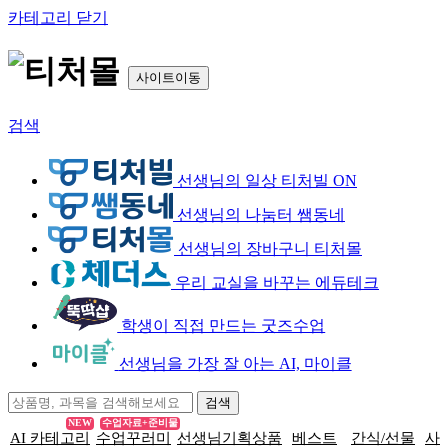
카테고리 닫기
사이트이동
검색
선생님의 일상 티처빌 ON
선생님의 나눔터 쌤동네
선생님의 장바구니 티처몰
우리 교실을 바꾸는 에듀테크
학생이 직접 만드는 굿즈수업
선생님을 가장 잘 아는 AI, 마이클
NEW
수업자료+준비물
AI 카테고리
수업꾸러미
선생님기획상품
베스트
간식/선물
사