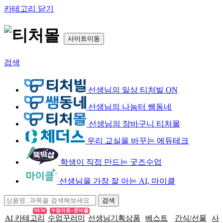
카테고리 닫기
사이트이동
검색
선생님의 일상 티처빌 ON
선생님의 나눔터 쌤동네
선생님의 장바구니 티처몰
우리 교실을 바꾸는 에듀테크
학생이 직접 만드는 굿즈수업
선생님을 가장 잘 아는 AI, 마이클
NEW
수업자료+준비물
AI 카테고리
수업꾸러미
선생님기획상품
베스트
간식/선물
사