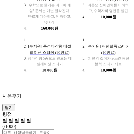
수학으로 즐기는 마피아 게
마름모 십이면체를 이해하
임! 문제는 매번 달라진다.
고, 수학자의 명언을 발견
빠르게 계산하고, 예측하고,
10,000원
속여라!
160,000원
[수지원] 준정다각형 테셀
[수지원] 패턴블록 스티커
레이션 스티커 (10인용)
(10인용)
정다각형 5종으로 만드는 테
한 변의 길이가 2cm인 패턴
셀레이션 스티커
블럭 스티커 세트
18,000원
18,000원
사용후기
닫기
평점
별
별
별
별
별
(
/1000)