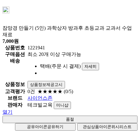
잠망경 만들기 (5인) 과학상자 방과후 초등교과 교과서 수업
재료
7,000
원
상품번호
1221941
구매옵션
최소 20개 이상 구매가능
배송
택배(주문 시 결제)
자세히
상품정보
상품정보제공고시
고객평가
0건
★★★★★
(0/5)
브랜드
사이언스존
판매자
테크빌교육
미니샵
열기
공유아이콘
공유하기
관심상품아이콘
위시리스트