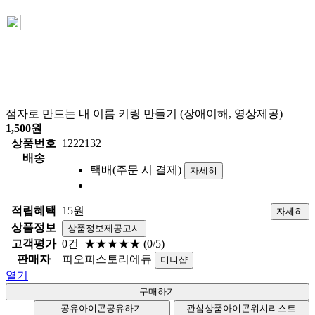
점자로 만드는 내 이름 키링 만들기 (장애이해, 영상제공)
1,500
원
상품번호
1222132
배송
택배(주문 시 결제)
자세히
적립혜택
15원
자세히
상품정보
상품정보제공고시
고객평가
0건
★★★★★
(0/5)
판매자
피오피스토리에듀
미니샵
열기
공유아이콘
공유하기
관심상품아이콘
위시리스트