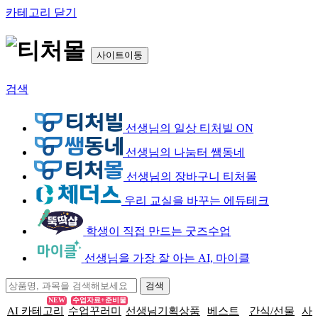
카테고리 닫기
사이트이동
검색
선생님의 일상 티처빌 ON
선생님의 나눔터 쌤동네
선생님의 장바구니 티처몰
우리 교실을 바꾸는 에듀테크
학생이 직접 만드는 굿즈수업
선생님을 가장 잘 아는 AI, 마이클
NEW
수업자료+준비물
AI 카테고리
수업꾸러미
선생님기획상품
베스트
간식/선물
사