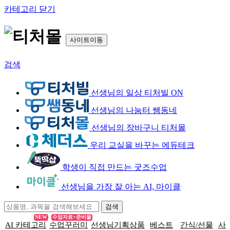
카테고리 닫기
사이트이동
검색
선생님의 일상 티처빌 ON
선생님의 나눔터 쌤동네
선생님의 장바구니 티처몰
우리 교실을 바꾸는 에듀테크
학생이 직접 만드는 굿즈수업
선생님을 가장 잘 아는 AI, 마이클
NEW
수업자료+준비물
AI 카테고리
수업꾸러미
선생님기획상품
베스트
간식/선물
사