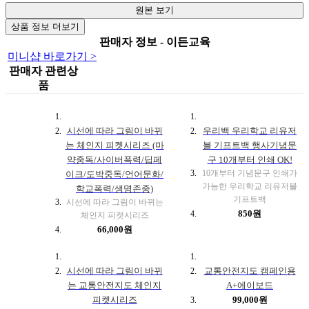
원본 보기
상품 정보 더보기
판매자 정보 - 이든교육
미니샵 바로가기 >
판매자 관련상
품
시선에 따라 그림이 바뀌
우리백 우리학교 리유저
는 체인지 피켓시리즈 (마
블 기프트백 행사기념문
약중독/사이버폭력/딥페
구 10개부터 인쇄 OK!
10개부터 기념문구 인쇄가
이크/도박중독/언어문화/
가능한 우리학교 리유저블
학교폭력/생명존중)
기프트백
시선에 따라 그림이 바뀌는
850원
체인지 피켓시리즈
66,000원
시선에 따라 그림이 바뀌
교통안전지도 캠페인용
는 교통안전지도 체인지
A+에이보드
피켓시리즈
99,000원