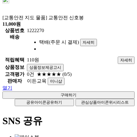
[교통안전 지도 물품] 교통안전 신호봉
11,000
원
상품번호
1222270
배송
택배(주문 시 결제)
자세히
적립혜택
110원
자세히
상품정보
상품정보제공고시
고객평가
0건
★★★★★
(0/5)
판매자
이든교육
미니샵
열기
공유아이콘
공유하기
관심상품아이콘
위시리스트
SNS 공유