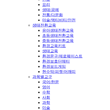
요리
생태/공예
전통/다문화
마술/액티비티/안전
생태전환교육
유아생태전환교육
초등생태전환교육
중등생태전환교육
환경교육키트
생태교육
환경문구/제로웨이스트
환경보호단체티
환경보드게임
현수막/피켓/어깨띠
과목별교구
국어/한문
영어
수학
사회
과학
미술