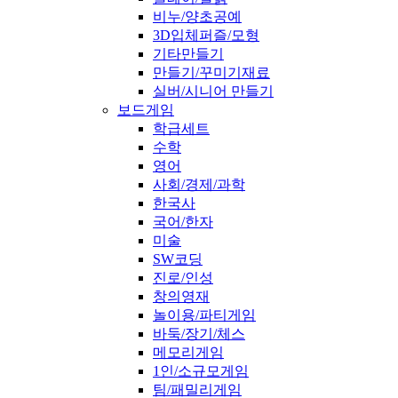
비누/양초공예
3D입체퍼즐/모형
기타만들기
만들기/꾸미기재료
실버/시니어 만들기
보드게임
학급세트
수학
영어
사회/경제/과학
한국사
국어/한자
미술
SW코딩
진로/인성
창의영재
놀이용/파티게임
바둑/장기/체스
메모리게임
1인/소규모게임
팀/패밀리게임