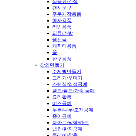
식음료/간식
팬시문구
주문제작용품
행사용품
리빙용품
의류/가방
쌤선물
캐릭터용품
꽃
완구용품
창의만들기
주제별만들기
그리기/꾸미기
스텐실/염색공예
펠트/퀼트/가죽 공예
요리활동
비즈공예
누름/나무/조개공예
종이공예
북아트/달력/카드
냅킨/한지공예
클레이/찰흙