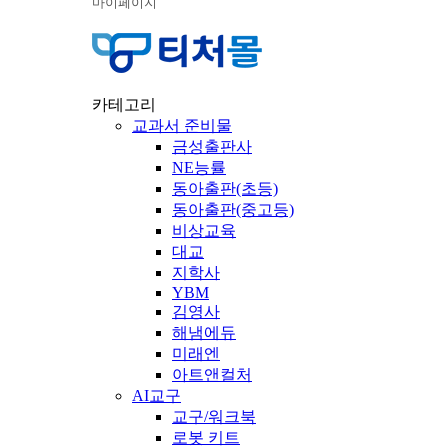
마이페이지
카테고리
교과서 준비물
금성출판사
NE능률
동아출판(초등)
동아출판(중고등)
비상교육
대교
지학사
YBM
김영사
해냄에듀
미래엔
아트앤컬처
AI교구
교구/워크북
로봇 키트