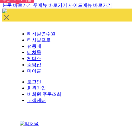
본문 바로가기
주메뉴 바로가기
사이드메뉴 바로가기
티처빌연수원
티처빌프로
쌤동네
티처몰
체더스
뚝딱샵
마이클
로그인
회원가입
비회원 주문조회
고객센터