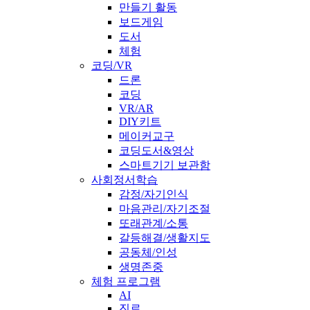
만들기 활동
보드게임
도서
체험
코딩/VR
드론
코딩
VR/AR
DIY키트
메이커교구
코딩도서&영상
스마트기기 보관함
사회정서학습
감정/자기인식
마음관리/자기조절
또래관계/소통
갈등해결/생활지도
공동체/인성
생명존중
체험 프로그램
AI
진로