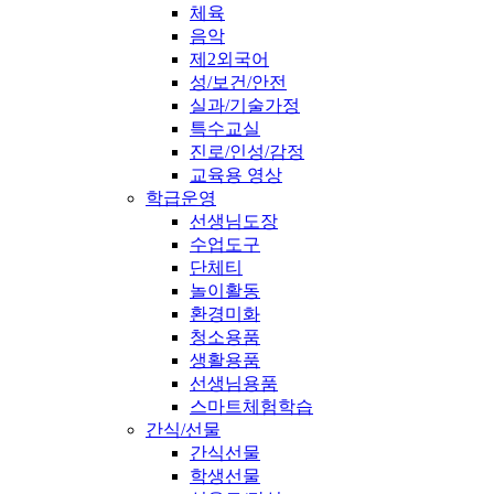
체육
음악
제2외국어
성/보건/안전
실과/기술가정
특수교실
진로/인성/감정
교육용 영상
학급운영
선생님도장
수업도구
단체티
놀이활동
환경미화
청소용품
생활용품
선생님용품
스마트체험학습
간식/선물
간식선물
학생선물