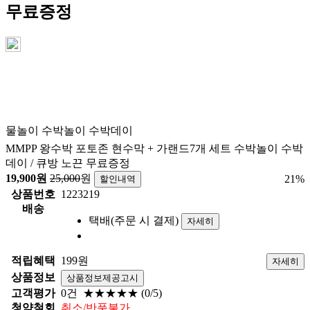
무료증정
물놀이 수박놀이 수박데이
MMPP 왕수박 포토존 현수막 + 가랜드7개 세트 수박놀이 수박
데이 / 큐방 노끈 무료증정
19,900
원
25,000
원
21
%
할인내역
상품번호
1223219
배송
택배(주문 시 결제)
자세히
적립혜택
199원
자세히
상품정보
상품정보제공고시
고객평가
0건
★★★★★
(0/5)
청약철회
취소/반품불가