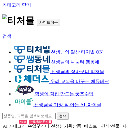
카테고리 닫기
사이트이동
검색
선생님의 일상 티처빌 ON
선생님의 나눔터 쌤동네
선생님의 장바구니 티처몰
우리 교실을 바꾸는 에듀테크
학생이 직접 만드는 굿즈수업
선생님을 가장 잘 아는 AI, 마이클
NEW
수업자료+준비물
AI 카테고리
수업꾸러미
선생님기획상품
베스트
간식/선물
사