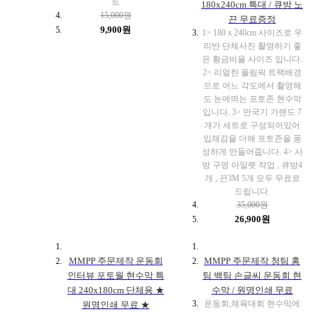
트
180x240cm 특대 / 큐방 노
15,000원
끈 무료증정
9,900원
1> 180 x 240cm 사이즈로 우
리반 단체사진 촬영하기 좋
은 황금비율 사이즈 입니다.
2> 리얼한 올림픽 트랙배경
으로 어느 각도에서 촬영해
도 눈에띄는 포토존 현수막
입니다. 3> 만국기 가랜드 7
개가 세트로 구성되어있어
입체감을 더해 포토존을 풍
성하게 만들어줍니다. 4> 사
방 구멍 아일렛 작업 , 큐방4
개 , 끈3M 5개 모두 무료로
드립니다.
35,000원
26,900원
MMPP 주문제작 운동회
MMPP 주문제작 청팀 홍
인터뷰 포토월 현수막 특
팀 백팀 손글씨 운동회 현
대 240x180cm 단체용 ★
수막 / 원명인쇄 무료
운동회,체육대회 현수막에
원명인쇄 무료 ★