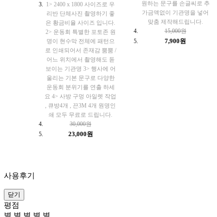
원하는 문구를 손글씨로 추
1> 2400 x 1800 사이즈로 우
가금액없이 기관명을 넣어
리반 단체사진 촬영하기 좋
맞춤 제작해드립니다.
은 황금비율 사이즈 입니다.
15,000원
2> 운동회 특별한 포토존 원
7,900원
명이 현수막 전체에 패턴으
로 인쇄되어서 존재감 뿜뿜 /
어느 위치에서 촬영해도 돋
보이는 기관명 3> 행사에 어
울리는 기본 문구로 다양한
운동회 분위기를 연출 하세
요 4> 사방 구멍 아일렛 작업
, 큐방4개 , 끈3M 4개 원명인
쇄 모두 무료로 드립니다.
30,000원
23,000원
사용후기
닫기
평점
별
별
별
별
별