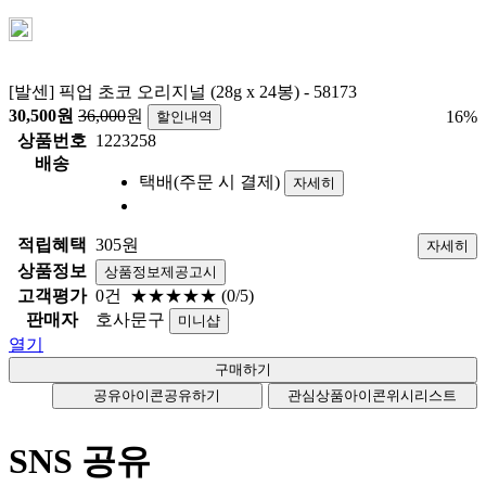
[발센] 픽업 초코 오리지널 (28g x 24봉) - 58173
30,500
원
36,000
원
16
%
할인내역
상품번호
1223258
배송
택배(주문 시 결제)
자세히
적립혜택
305원
자세히
상품정보
상품정보제공고시
고객평가
0건
★★★★★
(0/5)
판매자
호사문구
미니샵
열기
공유아이콘
공유하기
관심상품아이콘
위시리스트
SNS 공유