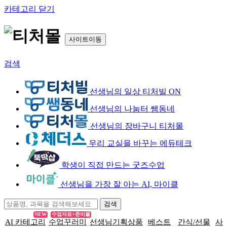
카테고리 닫기
사이트이동
검색
선생님의 일상 티처빌 ON
선생님의 나눔터 쌤동네
선생님의 장바구니 티처몰
우리 교실을 바꾸는 에듀테크
학생이 직접 만드는 굿즈수업
선생님을 가장 잘 아는 AI, 마이클
NEW
수업자료+준비물
AI 카테고리
수업꾸러미
선생님기획상품
베스트
간식/선물
사