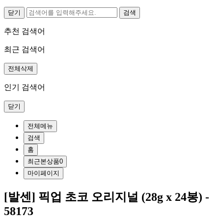
닫기
추천 검색어
최근 검색어
전체삭제
인기 검색어
닫기
전체메뉴
검색
홈
최근본상품
0
마이페이지
[발센] 픽업 초코 오리지널 (28g x 24봉) -
58173