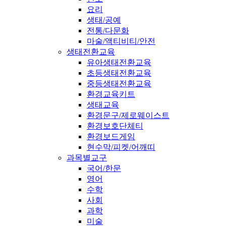
요리
생태/공예
전통/다문화
마술/액티비티/안전
생태전환교육
유아생태전환교육
초등생태전환교육
중등생태전환교육
환경교육키트
생태교육
환경문구/제로웨이스트
환경보호단체티
환경보드게임
현수막/피켓/어깨띠
과목별교구
국어/한문
영어
수학
사회
과학
미술