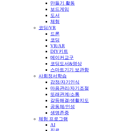
만들기 활동
보드게임
도서
체험
코딩/VR
드론
코딩
VR/AR
DIY키트
메이커교구
코딩도서&영상
스마트기기 보관함
사회정서학습
감정/자기인식
마음관리/자기조절
또래관계/소통
갈등해결/생활지도
공동체/인성
생명존중
체험 프로그램
AI
진로