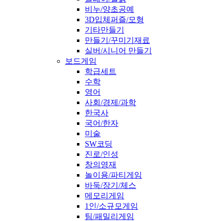
비누/양초공예
3D입체퍼즐/모형
기타만들기
만들기/꾸미기재료
실버/시니어 만들기
보드게임
학급세트
수학
영어
사회/경제/과학
한국사
국어/한자
미술
SW코딩
진로/인성
창의영재
놀이용/파티게임
바둑/장기/체스
메모리게임
1인/소규모게임
팀/패밀리게임