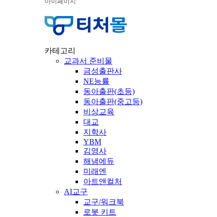
마이페이지
카테고리
교과서 준비물
금성출판사
NE능률
동아출판(초등)
동아출판(중고등)
비상교육
대교
지학사
YBM
김영사
해냄에듀
미래엔
아트앤컬처
AI교구
교구/워크북
로봇 키트