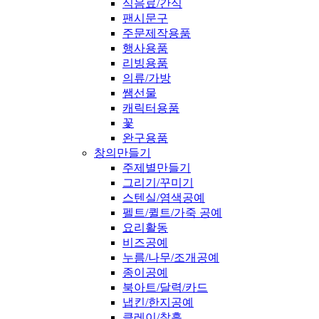
식음료/간식
팬시문구
주문제작용품
행사용품
리빙용품
의류/가방
쌤선물
캐릭터용품
꽃
완구용품
창의만들기
주제별만들기
그리기/꾸미기
스텐실/염색공예
펠트/퀼트/가죽 공예
요리활동
비즈공예
누름/나무/조개공예
종이공예
북아트/달력/카드
냅킨/한지공예
클레이/찰흙