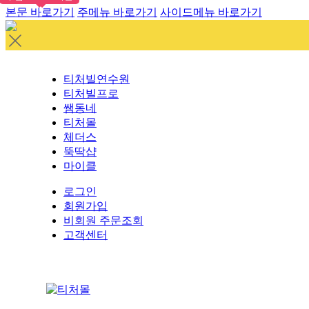
본문 바로가기
주메뉴 바로가기
사이드메뉴 바로가기
티처빌연수원
티처빌프로
쌤동네
티처몰
체더스
뚝딱샵
마이클
로그인
회원가입
비회원 주문조회
고객센터