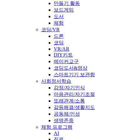
만들기 활동
보드게임
도서
체험
코딩/VR
드론
코딩
VR/AR
DIY키트
메이커교구
코딩도서&영상
스마트기기 보관함
사회정서학습
감정/자기인식
마음관리/자기조절
또래관계/소통
갈등해결/생활지도
공동체/인성
생명존중
체험 프로그램
AI
진로