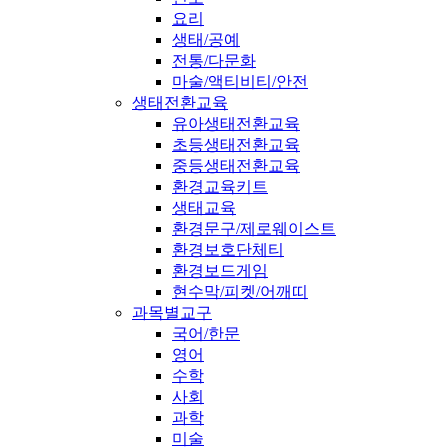
요리
생태/공예
전통/다문화
마술/액티비티/안전
생태전환교육
유아생태전환교육
초등생태전환교육
중등생태전환교육
환경교육키트
생태교육
환경문구/제로웨이스트
환경보호단체티
환경보드게임
현수막/피켓/어깨띠
과목별교구
국어/한문
영어
수학
사회
과학
미술