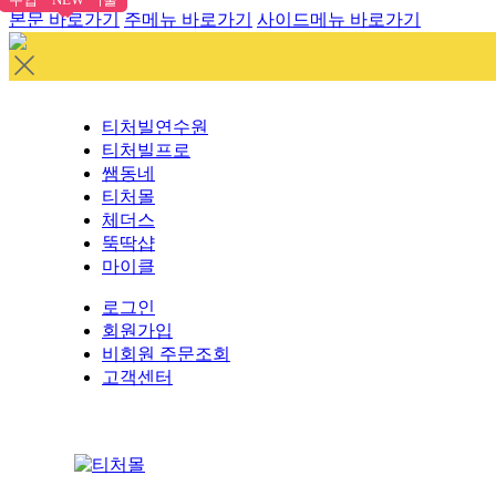
본문 바로가기
주메뉴 바로가기
사이드메뉴 바로가기
티처빌연수원
티처빌프로
쌤동네
티처몰
체더스
뚝딱샵
마이클
로그인
회원가입
비회원 주문조회
고객센터