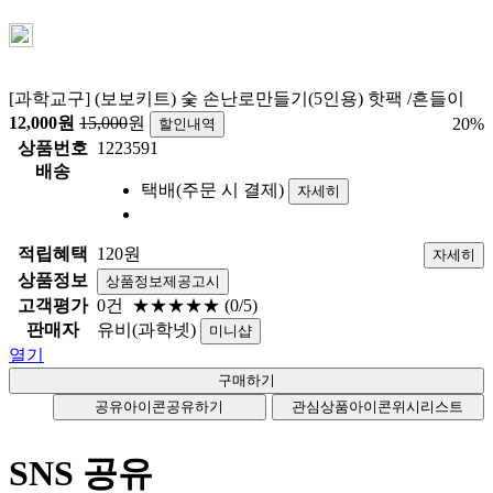
[과학교구] (보보키트) 숯 손난로만들기(5인용) 핫팩 /흔들이
12,000
원
15,000
원
20
%
할인내역
상품번호
1223591
배송
택배(주문 시 결제)
자세히
적립혜택
120원
자세히
상품정보
상품정보제공고시
고객평가
0건
★★★★★
(0/5)
판매자
유비(과학넷)
미니샵
열기
공유아이콘
공유하기
관심상품아이콘
위시리스트
SNS 공유