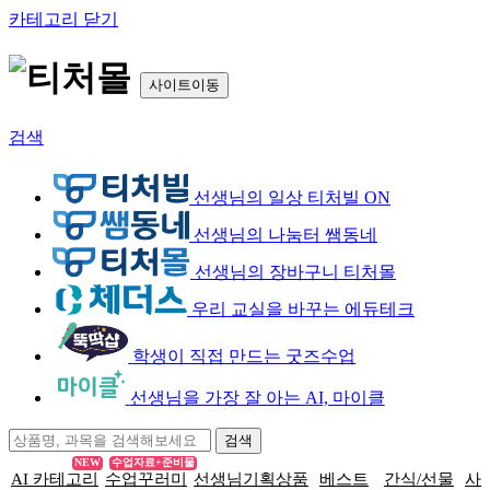
카테고리 닫기
사이트이동
검색
선생님의 일상 티처빌 ON
선생님의 나눔터 쌤동네
선생님의 장바구니 티처몰
우리 교실을 바꾸는 에듀테크
학생이 직접 만드는 굿즈수업
선생님을 가장 잘 아는 AI, 마이클
NEW
수업자료+준비물
AI 카테고리
수업꾸러미
선생님기획상품
베스트
간식/선물
사