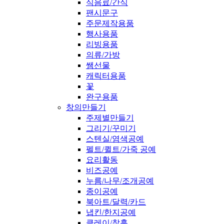
식음료/간식
팬시문구
주문제작용품
행사용품
리빙용품
의류/가방
쌤선물
캐릭터용품
꽃
완구용품
창의만들기
주제별만들기
그리기/꾸미기
스텐실/염색공예
펠트/퀼트/가죽 공예
요리활동
비즈공예
누름/나무/조개공예
종이공예
북아트/달력/카드
냅킨/한지공예
클레이/찰흙