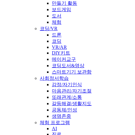
만들기 활동
보드게임
도서
체험
코딩/VR
드론
코딩
VR/AR
DIY키트
메이커교구
코딩도서&영상
스마트기기 보관함
사회정서학습
감정/자기인식
마음관리/자기조절
또래관계/소통
갈등해결/생활지도
공동체/인성
생명존중
체험 프로그램
AI
진로