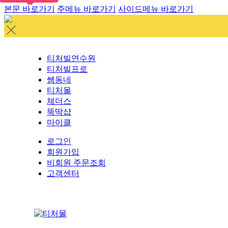
본문 바로가기
주메뉴 바로가기
사이드메뉴 바로가기
티처빌연수원
티처빌프로
쌤동네
티처몰
체더스
뚝딱샵
마이클
로그인
회원가입
비회원 주문조회
고객센터