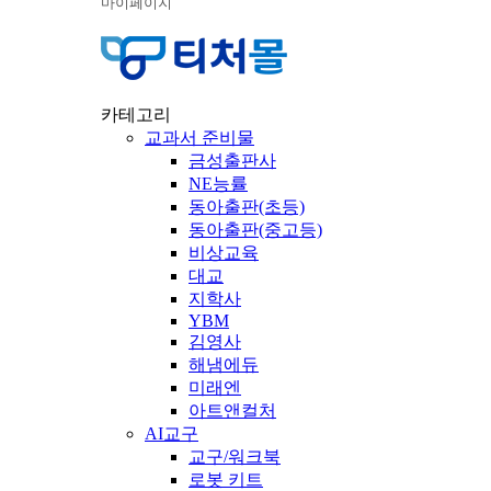
마이페이지
카테고리
교과서 준비물
금성출판사
NE능률
동아출판(초등)
동아출판(중고등)
비상교육
대교
지학사
YBM
김영사
해냄에듀
미래엔
아트앤컬처
AI교구
교구/워크북
로봇 키트