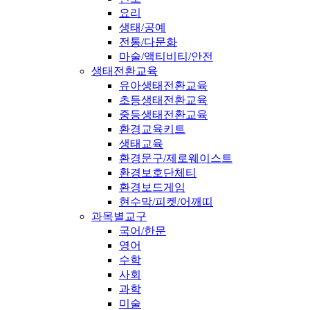
요리
생태/공예
전통/다문화
마술/액티비티/안전
생태전환교육
유아생태전환교육
초등생태전환교육
중등생태전환교육
환경교육키트
생태교육
환경문구/제로웨이스트
환경보호단체티
환경보드게임
현수막/피켓/어깨띠
과목별교구
국어/한문
영어
수학
사회
과학
미술