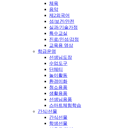
체육
음악
제2외국어
성/보건/안전
실과/기술가정
특수교실
진로/인성/감정
교육용 영상
학급운영
선생님도장
수업도구
단체티
놀이활동
환경미화
청소용품
생활용품
선생님용품
스마트체험학습
간식/선물
간식선물
학생선물