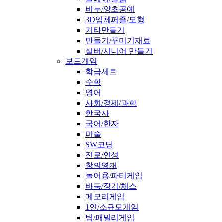
비누/양초공예
3D입체퍼즐/모형
기타만들기
만들기/꾸미기재료
실버/시니어 만들기
보드게임
학급세트
수학
영어
사회/경제/과학
한국사
국어/한자
미술
SW코딩
진로/인성
창의영재
놀이용/파티게임
바둑/장기/체스
메모리게임
1인/소규모게임
팀/패밀리게임