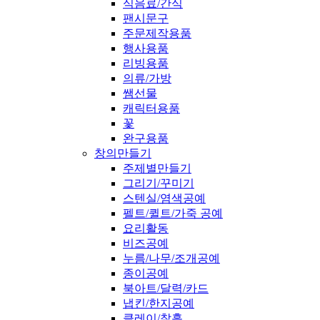
식음료/간식
팬시문구
주문제작용품
행사용품
리빙용품
의류/가방
쌤선물
캐릭터용품
꽃
완구용품
창의만들기
주제별만들기
그리기/꾸미기
스텐실/염색공예
펠트/퀼트/가죽 공예
요리활동
비즈공예
누름/나무/조개공예
종이공예
북아트/달력/카드
냅킨/한지공예
클레이/찰흙