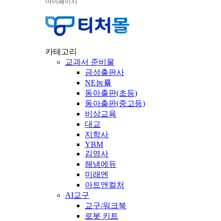
마이페이지
카테고리
교과서 준비물
금성출판사
NE능률
동아출판(초등)
동아출판(중고등)
비상교육
대교
지학사
YBM
김영사
해냄에듀
미래엔
아트앤컬처
AI교구
교구/워크북
로봇 키트