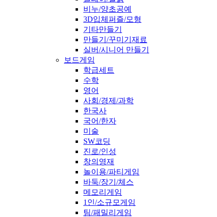
비누/양초공예
3D입체퍼즐/모형
기타만들기
만들기/꾸미기재료
실버/시니어 만들기
보드게임
학급세트
수학
영어
사회/경제/과학
한국사
국어/한자
미술
SW코딩
진로/인성
창의영재
놀이용/파티게임
바둑/장기/체스
메모리게임
1인/소규모게임
팀/패밀리게임