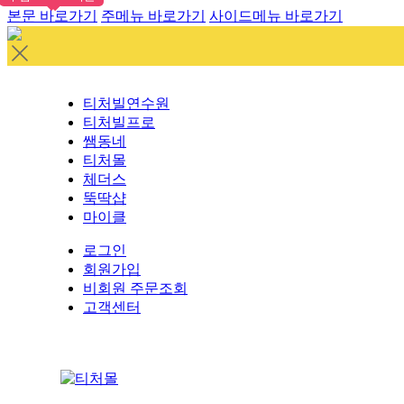
본문 바로가기
주메뉴 바로가기
사이드메뉴 바로가기
티처빌연수원
티처빌프로
쌤동네
티처몰
체더스
뚝딱샵
마이클
로그인
회원가입
비회원 주문조회
고객센터