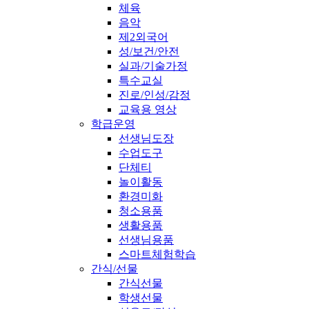
체육
음악
제2외국어
성/보건/안전
실과/기술가정
특수교실
진로/인성/감정
교육용 영상
학급운영
선생님도장
수업도구
단체티
놀이활동
환경미화
청소용품
생활용품
선생님용품
스마트체험학습
간식/선물
간식선물
학생선물