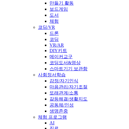
만들기 활동
보드게임
도서
체험
코딩/VR
드론
코딩
VR/AR
DIY키트
메이커교구
코딩도서&영상
스마트기기 보관함
사회정서학습
감정/자기인식
마음관리/자기조절
또래관계/소통
갈등해결/생활지도
공동체/인성
생명존중
체험 프로그램
AI
진로