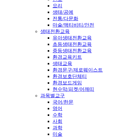
요리
생태/공예
전통/다문화
마술/액티비티/안전
생태전환교육
유아생태전환교육
초등생태전환교육
중등생태전환교육
환경교육키트
생태교육
환경문구/제로웨이스트
환경보호단체티
환경보드게임
현수막/피켓/어깨띠
과목별교구
국어/한문
영어
수학
사회
과학
미술