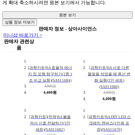
게 확대 축소하시려면 원본 보기에서 가능합니다.
원본 보기
상품 정보 더보기
판매자 정보 - 상아사이언스
미니샵 바로가기 >
판매자 관련상
품
[과학키트]SA 효율적 에너
[과학키트]SA 서로 다른
지 집 모형 탐구하기(2종 1
물질을 섞었을 때 풍선 변
조 비교 실험)(SAS11684)
화 실험(2인 세트)
4,800원
(SAS11680)
4,400원
4,800원
4,400원
[과학키트](천재)SA 불을
[과학키트]SA DIY LED 스
켜서 신호 전달하기(5인
크래치 캔버스(1인용 포
세트)(SAS11682)
장)(SAS11676)