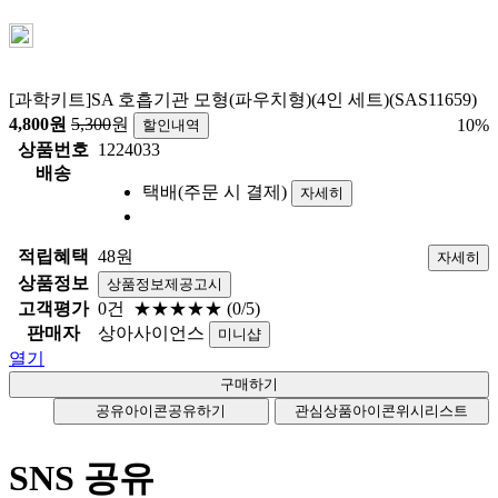
[과학키트]SA 호흡기관 모형(파우치형)(4인 세트)(SAS11659)
4,800
원
5,300
원
10
%
할인내역
상품번호
1224033
배송
택배(주문 시 결제)
자세히
적립혜택
48원
자세히
상품정보
상품정보제공고시
고객평가
0건
★★★★★
(0/5)
판매자
상아사이언스
미니샵
열기
공유아이콘
공유하기
관심상품아이콘
위시리스트
SNS 공유