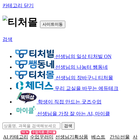
카테고리 닫기
사이트이동
검색
선생님의 일상 티처빌 ON
선생님의 나눔터 쌤동네
선생님의 장바구니 티처몰
우리 교실을 바꾸는 에듀테크
학생이 직접 만드는 굿즈수업
선생님을 가장 잘 아는 AI, 마이클
NEW
수업자료+준비물
AI 카테고리
수업꾸러미
선생님기획상품
베스트
간식/선물
사