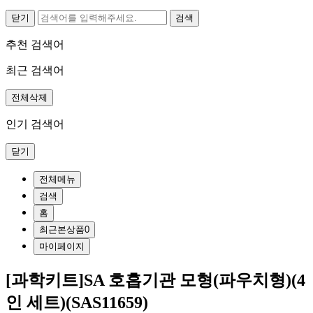
닫기
추천 검색어
최근 검색어
전체삭제
인기 검색어
닫기
전체메뉴
검색
홈
최근본상품
0
마이페이지
[과학키트]SA 호흡기관 모형(파우치형)(4
인 세트)(SAS11659)