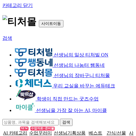
카테고리 닫기
사이트이동
검색
선생님의 일상 티처빌 ON
선생님의 나눔터 쌤동네
선생님의 장바구니 티처몰
우리 교실을 바꾸는 에듀테크
학생이 직접 만드는 굿즈수업
선생님을 가장 잘 아는 AI, 마이클
NEW
수업자료+준비물
AI 카테고리
수업꾸러미
선생님기획상품
베스트
간식/선물
사