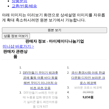
상품문의
교환/반품/배송
아래 이미지는 미리보기 화면으로 상세설명 이미지를 자유롭
게 확대 축소하시려면 원본 보기에서 가능합니다.
원본 보기
상품 정보 더보기
판매자 정보 - 마이제이디나눔기업
미니샵 바로가기 >
판매자 관련상
품
DIY만들기 꾸미기 방과후
국산 환경사랑 아트 한글
공예 활동 여름 바다 동물
다문화 디자인 브라운 크
해변 꾸미기 미니어처 슈
로스 에코백
브라운 크로스 에코백
비츠 파츠 모음
18,500원
DIY만들기 uv레진 자연 생
9,850원
태 누름꽃 압화 팬던트 만들
기 실리콘 몰드 레진아트용
품 12개 KIT