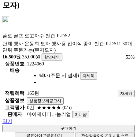
모자)
폴로 골프 로고자수 썬캡 JI-DS2
단체 행사 운동회 모자 행사용 접이식 종이 썬캡 JI-DS11 30개
단위 주문가능(무지모자)
16,500
원
35,000
원
53
%
할인내역
상품번호
1224069
배송
택배(주문 시 결제)
자세히
적립혜택
165원
자세히
상품정보
상품정보제공고시
고객평가
0건
★★★★★
(0/5)
판매자
마이제이디나눔기업
미니샵
열기
공유아이콘
공유하기
관심상품아이콘
위시리스트