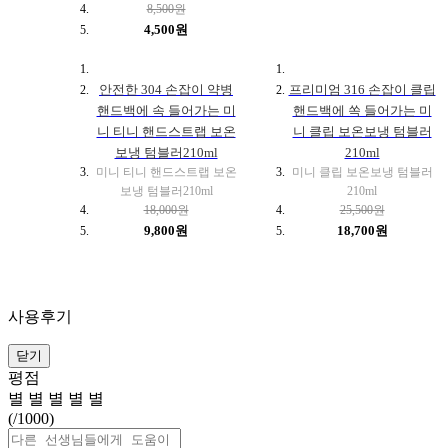
8,500원
4,500원
안전한 304 손잡이 약병
프리미엄 316 손잡이 클립
핸드백에 속 들어가는 미
핸드백에 쏙 들어가는 미
니 티니 핸드스트랩 보온
니 클립 보온보냉 텀블러
보냉 텀블러210ml
210ml
미니 티니 핸드스트랩 보온
미니 클립 보온보냉 텀블러
보냉 텀블러210ml
210ml
18,000원
25,500원
9,800원
18,700원
사용후기
닫기
평점
별
별
별
별
별
(
/1000)