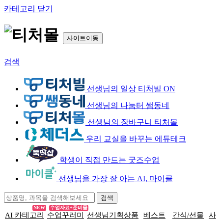
카테고리 닫기
사이트이동
검색
선생님의 일상 티처빌 ON
선생님의 나눔터 쌤동네
선생님의 장바구니 티처몰
우리 교실을 바꾸는 에듀테크
학생이 직접 만드는 굿즈수업
선생님을 가장 잘 아는 AI, 마이클
NEW
수업자료+준비물
AI 카테고리
수업꾸러미
선생님기획상품
베스트
간식/선물
사