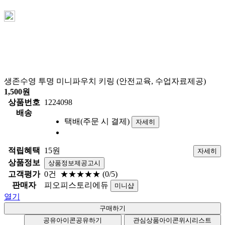
생존수영 투명 미니파우치 키링 (안전교육, 수업자료제공)
1,500
원
상품번호
1224098
배송
택배(주문 시 결제)
자세히
적립혜택
15원
자세히
상품정보
상품정보제공고시
고객평가
0건
★★★★★
(0/5)
판매자
피오피스토리에듀
미니샵
열기
공유아이콘
공유하기
관심상품아이콘
위시리스트