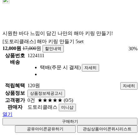
시원한 바다 느낌이 담긴 나만의 해마 키링 만들기!
[도토리클래스] 해마 키링 만들기 5set
12,000
원
17,000
원
30
%
할인내역
상품번호
1224111
배송
택배(주문 시 결제)
자세히
적립혜택
120원
자세히
상품정보
상품정보제공고시
고객평가
0건
★★★★★
(0/5)
판매자
도토리클래스
미니샵
열기
공유아이콘
공유하기
관심상품아이콘
위시리스트