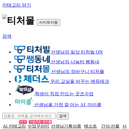
카테고리 닫기
사이트이동
검색
선생님의 일상 티처빌 ON
선생님의 나눔터 쌤동네
선생님의 장바구니 티처몰
우리 교실을 바꾸는 에듀테크
학생이 직접 만드는 굿즈수업
선생님을 가장 잘 아는 AI, 마이클
NEW
수업자료+준비물
AI 카테고리
수업꾸러미
선생님기획상품
베스트
간식/선물
사