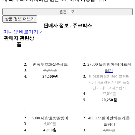
원본 보기
상품 정보 더보기
판매자 정보 - 쥬크박스
미니샵 바로가기 >
판매자 관련상
품
민속투호화살촉세트
27000 물레방아 테이프커
46,000원
터기
34,500원
테이프커팅기,테이프커터
기,테이프컷팅기,테이프절
단기,테이프디스펜서
27,000원
20,250원
6000 대왕호빵말랑이
4000 색깔이변하는 레몬
6,000원
슬랑이
4,500원
4,000원