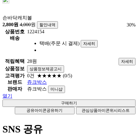
손바닥캐치볼
2,800
원
4,000
원
30
%
할인내역
상품번호
1224154
배송
택배(주문 시 결제)
자세히
적립혜택
28원
자세히
상품정보
상품정보제공고시
고객평가
0건
★★★★★
(0/5)
브랜드
쥬크박스
판매자
쥬크박스
미니샵
열기
공유아이콘
공유하기
관심상품아이콘
위시리스트
SNS 공유