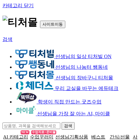
카테고리 닫기
사이트이동
검색
선생님의 일상 티처빌 ON
선생님의 나눔터 쌤동네
선생님의 장바구니 티처몰
우리 교실을 바꾸는 에듀테크
학생이 직접 만드는 굿즈수업
선생님을 가장 잘 아는 AI, 마이클
NEW
수업자료+준비물
AI 카테고리
수업꾸러미
선생님기획상품
베스트
간식/선물
사