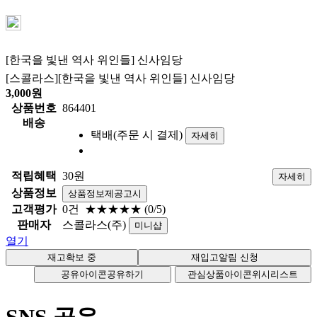
[한국을 빛낸 역사 위인들] 신사임당
[스콜라스][한국을 빛낸 역사 위인들] 신사임당
3,000
원
상품번호
864401
배송
택배(주문 시 결제)
자세히
적립혜택
30원
자세히
상품정보
상품정보제공고시
고객평가
0건
★★★★★
(0/5)
판매자
스콜라스(주)
미니샵
열기
공유아이콘
공유하기
관심상품아이콘
위시리스트
SNS 공유