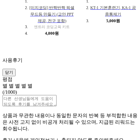
[이지코딩] 반짝반짝 픽셀
KT-1 기본훈련기, KA-1 공
무드등 만들기 (교안 PPT
중통제기
제공, 전구 포함)
5,000원
엔트리 코딩교육 키트
4,000원
사용후기
닫기
평점
별
별
별
별
별
(
/1000)
상품과 무관한 내용이나 동일한 문자의 반복 등 부적합한 내용
은 사전 고지 없이 비공개 처리될 수 있으며, 지급된 리워드는
회수됩니다.