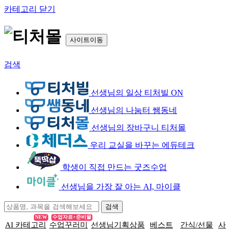
카테고리 닫기
사이트이동
검색
선생님의 일상 티처빌 ON
선생님의 나눔터 쌤동네
선생님의 장바구니 티처몰
우리 교실을 바꾸는 에듀테크
학생이 직접 만드는 굿즈수업
선생님을 가장 잘 아는 AI, 마이클
NEW
수업자료+준비물
AI 카테고리
수업꾸러미
선생님기획상품
베스트
간식/선물
사