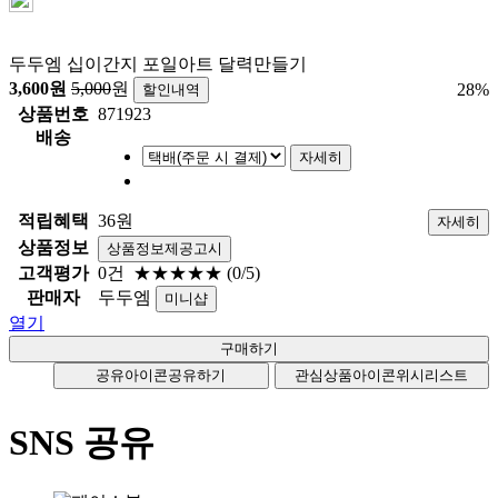
두두엠 십이간지 포일아트 달력만들기
3,600
원
5,000
원
28
%
할인내역
상품번호
871923
배송
자세히
적립혜택
36원
자세히
상품정보
상품정보제공고시
고객평가
0건
★★★★★
(0/5)
판매자
두두엠
미니샵
열기
공유아이콘
공유하기
관심상품아이콘
위시리스트
SNS 공유