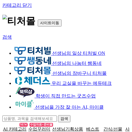
카테고리 닫기
사이트이동
검색
선생님의 일상 티처빌 ON
선생님의 나눔터 쌤동네
선생님의 장바구니 티처몰
우리 교실을 바꾸는 에듀테크
학생이 직접 만드는 굿즈수업
선생님을 가장 잘 아는 AI, 마이클
NEW
수업자료+준비물
AI 카테고리
수업꾸러미
선생님기획상품
베스트
간식/선물
사