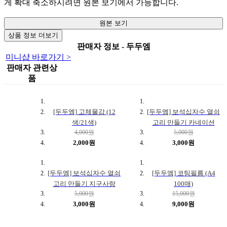
게 확대 축소하시려면 원본 보기에서 가능합니다.
원본 보기
상품 정보 더보기
판매자 정보 - 두두엠
미니샵 바로가기 >
판매자 관련상
품
[두두엠] 고체물감 (12
[두두엠] 보석십자수 열쇠
색/21색)
고리 만들기 카네이션
4,000원
5,000원
2,000원
3,000원
[두두엠] 보석십자수 열쇠
[두두엠] 코팅필름 (A4
고리 만들기 지구사랑
100매)
5,000원
15,000원
3,000원
9,000원